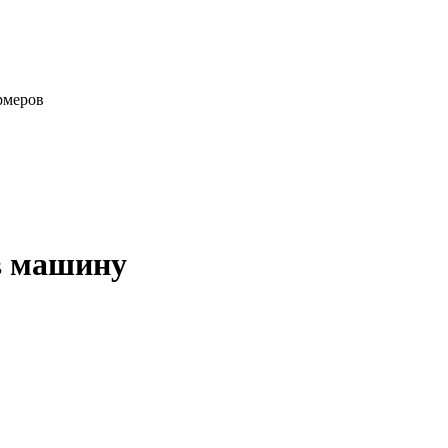
рмеров
 в машину