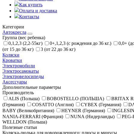
Как купить
Оплата и доставка
Контакты
Категории
Автокресла
Группа (вес ребенка)
0,1,2,3 (2,2-55кг)
0+,1,2,3 (с рождения до 36 кг.)
0,0+ (д
(от 15 до 36 кг)
3 (от 22 до 36 кг)
Коляски
Кроватки
Электромобили
Электросамокаты
Электровелосипеды
Аксессуары
Дополнительные параметры
Производитель
ALIS (Польша)
BOBOSTELLO (ПОЛЬША)
BRITAX R
(Германия)
COSATTO (Англия)
CYBEX (Германия)
DA
BABY (Великобритания)
HEYNER (Германия)
INGLESIN
NANIA-FERRARI (Франция)
NUNA (Нидерланды)
PEG-
WELLDON (Польша)
Полезные статьи
Коляска-люлька для новорожденного: плюсы и минусы