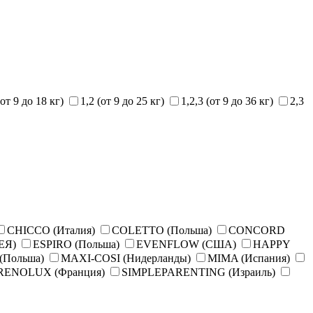
(от 9 до 18 кг)
1,2 (от 9 до 25 кг)
1,2,3 (от 9 до 36 кг)
2,3
CHICCO (Италия)
COLETTO (Польша)
CONCORD
ЕЯ)
ESPIRO (Польша)
EVENFLOW (США)
HAPPY
(Польша)
MAXI-COSI (Нидерланды)
MIMA (Испания)
RENOLUX (Франция)
SIMPLEPARENTING (Израиль)