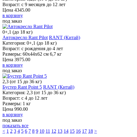
Возраст: с 9 месяцев до 12 лет
Цена
4345.00
в корзину
под заказ
0+,1 (до 18 кг)
Автокресло Rant Pilot
RANT (Китай)
Категория: 0+,1 (до 18 кг)
Возраст: с рождения до 4 лет
Размеры: 60x44x62 см 6,7 кг
Цена
3975.00
в корзину
под заказ
2,3 (от 15 до 36 кг)
Бустер Rant Point 5
RANT (Китай)
Категория: 2,3 (от 15 до 36 кг)
Возраст: с 4 до 12 лет
Размеры: 1 кг
Цена
990.00
в корзину
под заказ
показать все
<
1
2
3
4
5
6
7
8
9
10
11
12
13
14
15
16
17
18
>