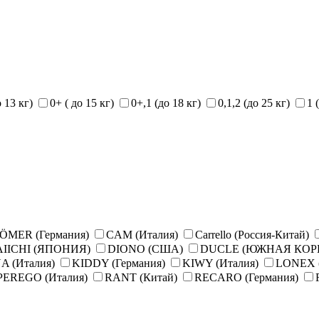
о 13 кг)
0+ ( до 15 кг)
0+,1 (до 18 кг)
0,1,2 (до 25 кг)
1 
ÖMER (Германия)
CAM (Италия)
Carrello (Россия-Китай)
IICHI (ЯПОНИЯ)
DIONO (США)
DUCLE (ЮЖНАЯ КОР
A (Италия)
KIDDY (Германия)
KIWY (Италия)
LONEX 
PEREGO (Италия)
RANT (Китай)
RECARO (Германия)