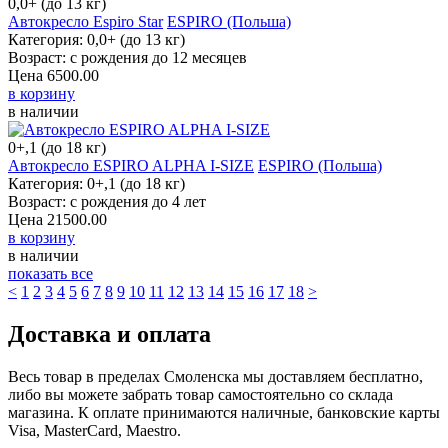
0,0+ (до 13 кг)
Автокресло Espiro Star
ESPIRO (Польша)
Категория: 0,0+ (до 13 кг)
Возраст: с рождения до 12 месяцев
Цена
6500.00
в корзину
в наличии
0+,1 (до 18 кг)
Автокресло ESPIRO ALPHA I-SIZE
ESPIRO (Польша)
Категория: 0+,1 (до 18 кг)
Возраст: с рождения до 4 лет
Цена
21500.00
в корзину
в наличии
показать все
<
1
2
3
4
5
6
7
8
9
10
11
12
13
14
15
16
17
18
>
Доставка и оплата
Весь товар в пределах Смоленска мы доставляем бесплатно,
либо вы можете забрать товар самостоятельно со склада
магазина. К оплате принимаются наличные, банковские карты
Visa, MasterCard, Maestro.