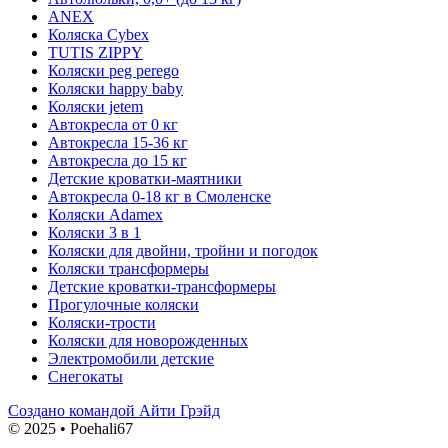
ANEX
Коляска Cybex
TUTIS ZIPPY
Коляски peg perego
Коляски happy baby
Коляски jetem
Автокресла от 0 кг
Автокресла 15-36 кг
Автокресла до 15 кг
Детские кроватки-маятники
Автокресла 0-18 кг в Смоленске
Коляски Adamex
Коляски 3 в 1
Коляски для двойни, тройни и погодок
Коляски трансформеры
Детские кроватки-трансформеры
Прогулочные коляски
Коляски-трости
Коляски для новорожденных
Электромобили детские
Снегокаты
Создано командой Айти Грэйд
© 2025 • Poehali67