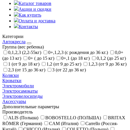
Каталог товаров
Акции и скидки
Как купить
Оплата и доставка
Контакты
Категории
Автокресла
Группа (вес ребенка)
0,1,2,3 (2,2-55кг)
0+,1,2,3 (с рождения до 36 кг.)
0,0+
(до 13 кг)
0+ ( до 15 кг)
0+,1 (до 18 кг)
0,1,2 (до 25 кг)
1 (от 9 до 18 кг)
1,2 (от 9 до 25 кг)
1,2,3 (от 9 до 36 кг)
2,3 (от 15 до 36 кг)
3 (от 22 до 36 кг)
Коляски
Кроватки
Электромобили
Электросамокаты
Электровелосипеды
Аксессуары
Дополнительные параметры
Производитель
ALIS (Польша)
BOBOSTELLO (ПОЛЬША)
BRITAX
RÖMER (Германия)
CAM (Италия)
Carrello (Россия-
Китай)
CHICCO (Италия)
COLETTO (Польша)