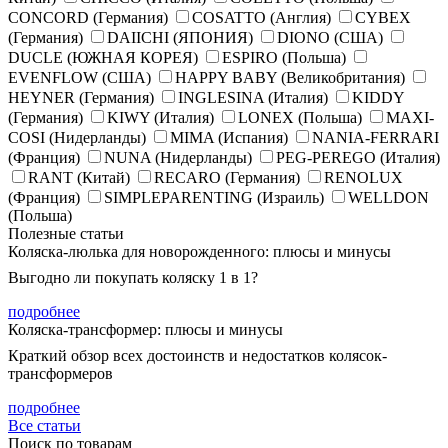
CONCORD (Германия)
COSATTO (Англия)
CYBEX
(Германия)
DAIICHI (ЯПОНИЯ)
DIONO (США)
DUCLE (ЮЖНАЯ КОРЕЯ)
ESPIRO (Польша)
EVENFLOW (США)
HAPPY BABY (Великобритания)
HEYNER (Германия)
INGLESINA (Италия)
KIDDY
(Германия)
KIWY (Италия)
LONEX (Польша)
MAXI-
COSI (Нидерланды)
MIMA (Испания)
NANIA-FERRARI
(Франция)
NUNA (Нидерланды)
PEG-PEREGO (Италия)
RANT (Китай)
RECARO (Германия)
RENOLUX
(Франция)
SIMPLEPARENTING (Израиль)
WELLDON
(Польша)
Полезные статьи
Коляска-люлька для новорожденного: плюсы и минусы
Выгодно ли покупать коляску 1 в 1?
подробнее
Коляска-трансформер: плюсы и минусы
Краткий обзор всех достоинств и недостатков колясок-
трансформеров
подробнее
Все статьи
Поиск по товарам