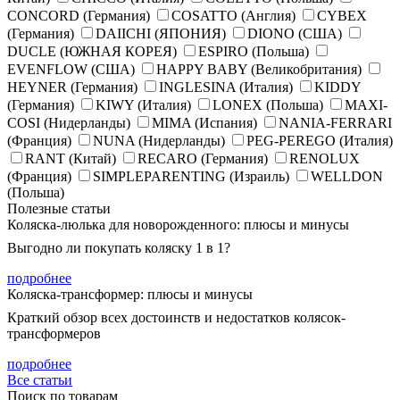
CONCORD (Германия)
COSATTO (Англия)
CYBEX
(Германия)
DAIICHI (ЯПОНИЯ)
DIONO (США)
DUCLE (ЮЖНАЯ КОРЕЯ)
ESPIRO (Польша)
EVENFLOW (США)
HAPPY BABY (Великобритания)
HEYNER (Германия)
INGLESINA (Италия)
KIDDY
(Германия)
KIWY (Италия)
LONEX (Польша)
MAXI-
COSI (Нидерланды)
MIMA (Испания)
NANIA-FERRARI
(Франция)
NUNA (Нидерланды)
PEG-PEREGO (Италия)
RANT (Китай)
RECARO (Германия)
RENOLUX
(Франция)
SIMPLEPARENTING (Израиль)
WELLDON
(Польша)
Полезные статьи
Коляска-люлька для новорожденного: плюсы и минусы
Выгодно ли покупать коляску 1 в 1?
подробнее
Коляска-трансформер: плюсы и минусы
Краткий обзор всех достоинств и недостатков колясок-
трансформеров
подробнее
Все статьи
Поиск по товарам