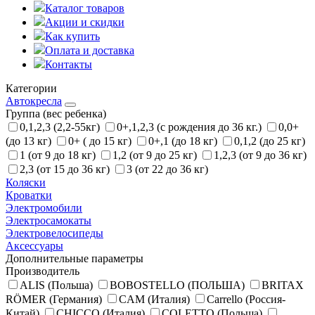
Каталог товаров
Акции и скидки
Как купить
Оплата и доставка
Контакты
Категории
Автокресла
Группа (вес ребенка)
0,1,2,3 (2,2-55кг)
0+,1,2,3 (с рождения до 36 кг.)
0,0+
(до 13 кг)
0+ ( до 15 кг)
0+,1 (до 18 кг)
0,1,2 (до 25 кг)
1 (от 9 до 18 кг)
1,2 (от 9 до 25 кг)
1,2,3 (от 9 до 36 кг)
2,3 (от 15 до 36 кг)
3 (от 22 до 36 кг)
Коляски
Кроватки
Электромобили
Электросамокаты
Электровелосипеды
Аксессуары
Дополнительные параметры
Производитель
ALIS (Польша)
BOBOSTELLO (ПОЛЬША)
BRITAX
RÖMER (Германия)
CAM (Италия)
Carrello (Россия-
Китай)
CHICCO (Италия)
COLETTO (Польша)