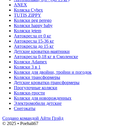
ANEX
Коляска Cybex
TUTIS ZIPPY
Коляски peg perego
Коляски happy baby
Коляски jetem
Автокресла от 0 кг
Автокресла 15-36 кг
Автокресла до 15 кг
Детские кроватки-маятники
Автокресла 0-18 кг в Смоленске
Коляски Adamex
Коляски 3 в 1
Коляски для двойни, тройни и погодок
Коляски трансформеры
Детские кроватки-трансформеры
Прогулочные коляски
Коляски-трости
Коляски для новорожденных
Электромобили детские
Снегокаты
Создано командой Айти Грэйд
© 2025 • Poehali67