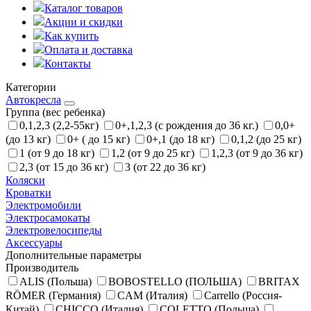
Каталог товаров
Акции и скидки
Как купить
Оплата и доставка
Контакты
Категории
Автокресла
Группа (вес ребенка)
0,1,2,3 (2,2-55кг)
0+,1,2,3 (с рождения до 36 кг.)
0,0+
(до 13 кг)
0+ ( до 15 кг)
0+,1 (до 18 кг)
0,1,2 (до 25 кг)
1 (от 9 до 18 кг)
1,2 (от 9 до 25 кг)
1,2,3 (от 9 до 36 кг)
2,3 (от 15 до 36 кг)
3 (от 22 до 36 кг)
Коляски
Кроватки
Электромобили
Электросамокаты
Электровелосипеды
Аксессуары
Дополнительные параметры
Производитель
ALIS (Польша)
BOBOSTELLO (ПОЛЬША)
BRITAX
RÖMER (Германия)
CAM (Италия)
Carrello (Россия-
Китай)
CHICCO (Италия)
COLETTO (Польша)