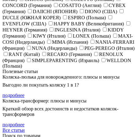
CONCORD (Германия)
COSATTO (Англия)
CYBEX
(Германия)
DAIICHI (ЯПОНИЯ)
DIONO (США)
DUCLE (ЮЖНАЯ КОРЕЯ)
ESPIRO (Польша)
EVENFLOW (США)
HAPPY BABY (Великобритания)
HEYNER (Германия)
INGLESINA (Италия)
KIDDY
(Германия)
KIWY (Италия)
LONEX (Польша)
MAXI-
COSI (Нидерланды)
MIMA (Испания)
NANIA-FERRARI
(Франция)
NUNA (Нидерланды)
PEG-PEREGO (Италия)
RANT (Китай)
RECARO (Германия)
RENOLUX
(Франция)
SIMPLEPARENTING (Израиль)
WELLDON
(Польша)
Полезные статьи
Коляска-люлька для новорожденного: плюсы и минусы
Выгодно ли покупать коляску 1 в 1?
подробнее
Коляска-трансформер: плюсы и минусы
Краткий обзор всех достоинств и недостатков колясок-
трансформеров
подробнее
Все статьи
Поиск по товарам