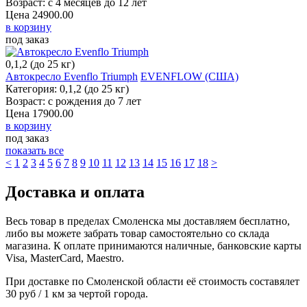
Возраст: с 4 месяцев до 12 лет
Цена
24900.00
в корзину
под заказ
0,1,2 (до 25 кг)
Автокресло Evenflo Triumph
EVENFLOW (США)
Категория: 0,1,2 (до 25 кг)
Возраст: с рождения до 7 лет
Цена
17900.00
в корзину
под заказ
показать все
<
1
2
3
4
5
6
7
8
9
10
11
12
13
14
15
16
17
18
>
Доставка и оплата
Весь товар в пределах Смоленска мы доставляем бесплатно,
либо вы можете забрать товар самостоятельно со склада
магазина. К оплате принимаются наличные, банковские карты
Visa, MasterCard, Maestro.
При доставке по Смоленской области её стоимость составялет
30 руб / 1 км за чертой города.