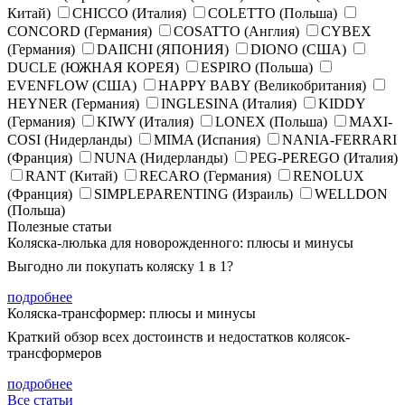
Китай)
CHICCO (Италия)
COLETTO (Польша)
CONCORD (Германия)
COSATTO (Англия)
CYBEX
(Германия)
DAIICHI (ЯПОНИЯ)
DIONO (США)
DUCLE (ЮЖНАЯ КОРЕЯ)
ESPIRO (Польша)
EVENFLOW (США)
HAPPY BABY (Великобритания)
HEYNER (Германия)
INGLESINA (Италия)
KIDDY
(Германия)
KIWY (Италия)
LONEX (Польша)
MAXI-
COSI (Нидерланды)
MIMA (Испания)
NANIA-FERRARI
(Франция)
NUNA (Нидерланды)
PEG-PEREGO (Италия)
RANT (Китай)
RECARO (Германия)
RENOLUX
(Франция)
SIMPLEPARENTING (Израиль)
WELLDON
(Польша)
Полезные статьи
Коляска-люлька для новорожденного: плюсы и минусы
Выгодно ли покупать коляску 1 в 1?
подробнее
Коляска-трансформер: плюсы и минусы
Краткий обзор всех достоинств и недостатков колясок-
трансформеров
подробнее
Все статьи