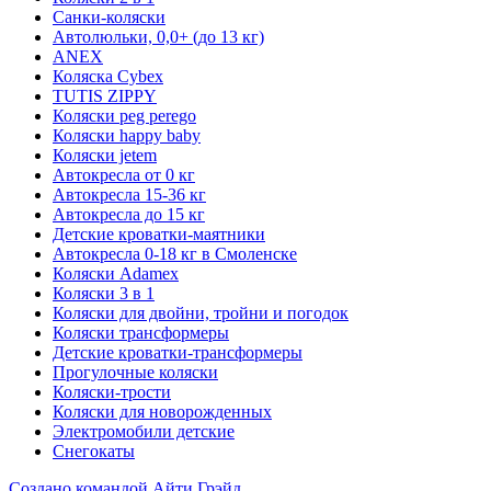
Санки-коляски
Автолюльки, 0,0+ (до 13 кг)
ANEX
Коляска Cybex
TUTIS ZIPPY
Коляски peg perego
Коляски happy baby
Коляски jetem
Автокресла от 0 кг
Автокресла 15-36 кг
Автокресла до 15 кг
Детские кроватки-маятники
Автокресла 0-18 кг в Смоленске
Коляски Adamex
Коляски 3 в 1
Коляски для двойни, тройни и погодок
Коляски трансформеры
Детские кроватки-трансформеры
Прогулочные коляски
Коляски-трости
Коляски для новорожденных
Электромобили детские
Снегокаты
Создано командой Айти Грэйд