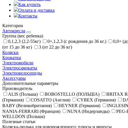
Как купить
Оплата и доставка
Контакты
Категории
Автокресла
Группа (вес ребенка)
0,1,2,3 (2,2-55кг)
0+,1,2,3 (с рождения до 36 кг.)
0,0+ (д
(от 15 до 36 кг)
3 (от 22 до 36 кг)
Коляски
Кроватки
Электромобили
Электросамокаты
Электровелосипеды
Аксессуары
Дополнительные параметры
Производитель
ALIS (Польша)
BOBOSTELLO (ПОЛЬША)
BRITAX R
(Германия)
COSATTO (Англия)
CYBEX (Германия)
DA
BABY (Великобритания)
HEYNER (Германия)
INGLESIN
NANIA-FERRARI (Франция)
NUNA (Нидерланды)
PEG-
WELLDON (Польша)
Полезные статьи
Коляска-люлька для новорожденного: плюсы и минусы