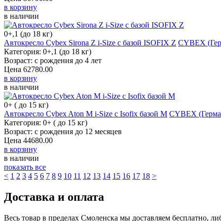
в корзину
в наличии
0+,1 (до 18 кг)
Автокресло Cybex Sirona Z i-Size c базой ISOFIX Z
CYBEX (Гер
Категория: 0+,1 (до 18 кг)
Возраст: с рождения до 4 лет
Цена
62780.00
в корзину
в наличии
0+ ( до 15 кг)
Автокресло Cybex Aton M i-Size с Isofix базой M
CYBEX (Герма
Категория: 0+ ( до 15 кг)
Возраст: с рождения до 12 месяцев
Цена
44680.00
в корзину
в наличии
показать все
<
1
2
3
4
5
6
7
8
9
10
11
12
13
14
15
16
17
18
>
Доставка и оплата
Весь товар в пределах Смоленска мы доставляем бесплатно, либ