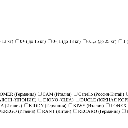
о 13 кг)
0+ ( до 15 кг)
0+,1 (до 18 кг)
0,1,2 (до 25 кг)
1 
ÖMER (Германия)
CAM (Италия)
Carrello (Россия-Китай)
IICHI (ЯПОНИЯ)
DIONO (США)
DUCLE (ЮЖНАЯ КОР
A (Италия)
KIDDY (Германия)
KIWY (Италия)
LONEX 
PEREGO (Италия)
RANT (Китай)
RECARO (Германия)