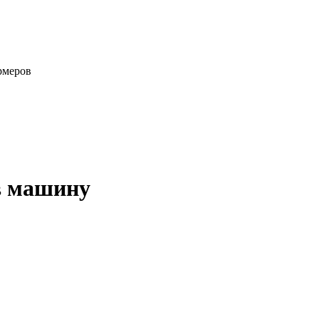
рмеров
 в машину