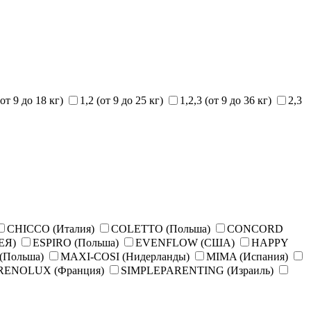
(от 9 до 18 кг)
1,2 (от 9 до 25 кг)
1,2,3 (от 9 до 36 кг)
2,3
CHICCO (Италия)
COLETTO (Польша)
CONCORD
ЕЯ)
ESPIRO (Польша)
EVENFLOW (США)
HAPPY
(Польша)
MAXI-COSI (Нидерланды)
MIMA (Испания)
RENOLUX (Франция)
SIMPLEPARENTING (Израиль)