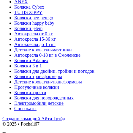
ANEX
Коляска Cybex
TUTIS ZIPPY
Коляски peg perego
Коляски happy baby
Коляски jetem
Автокресла от 0 кг
Автокресла 15-36 кг
Автокресла до 15 кг
Детские кроватки-маятники
Автокресла 0-18 кг в Смоленске
Коляски Adamex
Коляски 3 в 1
Коляски для двойни, тройни и погодок
Коляски трансформеры
Детские кроватки-трансформеры
Прогулочные коляски
Коляски-трости
Коляски для новорожденных
Электромобили детские
Снегокаты
Создано командой Айти Грэйд
© 2025 • Poehali67