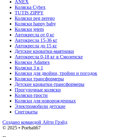
ANEX
Коляска Cybex
TUTIS ZIPPY
Коляски peg perego
Коляски happy baby
Коляски jetem
Автокресла от 0 кг
Автокресла 15-36 кг
Автокресла до 15 кг
Детские кроватки-маятники
Автокресла 0-18 кг в Смоленске
Коляски Adamex
Коляски 3 в 1
Коляски для двойни, тройни и погодок
Коляски трансформеры
Детские кроватки-трансформеры
Прогулочные коляски
Коляски-трости
Коляски для новорожденных
Электромобили детские
Снегокаты
Создано командой Айти Грэйд
© 2025 • Poehali67