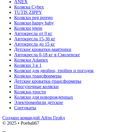
ANEX
Коляска Cybex
TUTIS ZIPPY
Коляски peg perego
Коляски happy baby
Коляски jetem
Автокресла от 0 кг
Автокресла 15-36 кг
Автокресла до 15 кг
Детские кроватки-маятники
Автокресла 0-18 кг в Смоленске
Коляски Adamex
Коляски 3 в 1
Коляски для двойни, тройни и погодок
Коляски трансформеры
Детские кроватки-трансформеры
Прогулочные коляски
Коляски-трости
Коляски для новорожденных
Электромобили детские
Снегокаты
Создано командой Айти Грэйд
© 2025 • Poehali67