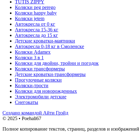
TUTIS ZIPPY
Коляски peg perego
Коляски happy baby
Коляски jetem
Автокресла от 0 кг
Автокресла 15-36 кг
Автокресла до 15 кг
Детские кроватки-маятники
Автокресла 0-18 кг в Смоленске
Коляски Adamex
Коляски 3 в 1
Коляски для двойни, тройни и погодок
Коляски трансформеры
Детские кроватки-трансформеры
Прогулочные коляски
Коляски-трости
Коляски для новорожденных
Электромобили детские
Снегокаты
Создано командой Айти Грэйд
© 2025 • Poehali67
Полное копирование текстов, страниц, разделов и изображений