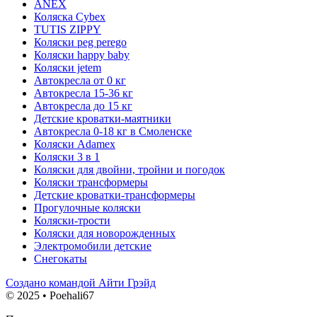
ANEX
Коляска Cybex
TUTIS ZIPPY
Коляски peg perego
Коляски happy baby
Коляски jetem
Автокресла от 0 кг
Автокресла 15-36 кг
Автокресла до 15 кг
Детские кроватки-маятники
Автокресла 0-18 кг в Смоленске
Коляски Adamex
Коляски 3 в 1
Коляски для двойни, тройни и погодок
Коляски трансформеры
Детские кроватки-трансформеры
Прогулочные коляски
Коляски-трости
Коляски для новорожденных
Электромобили детские
Снегокаты
Создано командой Айти Грэйд
© 2025 • Poehali67