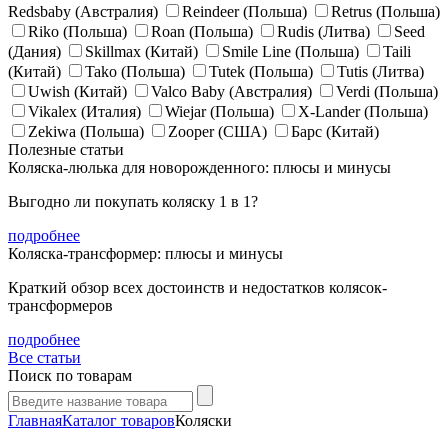
Redsbaby (Австралия)
Reindeer (Польша)
Retrus (Польша)
Riko (Польша)
Roan (Польша)
Rudis (Литва)
Seed
(Дания)
Skillmax (Китай)
Smile Line (Польша)
Taili
(Китай)
Tako (Польша)
Tutek (Польша)
Tutis (Литва)
Uwish (Китай)
Valco Baby (Австралия)
Verdi (Польша)
Vikalex (Италия)
Wiejar (Польша)
X-Lander (Польша)
Zekiwa (Польша)
Zooper (США)
Барс (Китай)
Полезные статьи
Коляска-люлька для новорожденного: плюсы и минусы
Выгодно ли покупать коляску 1 в 1?
подробнее
Коляска-трансформер: плюсы и минусы
Краткий обзор всех достоинств и недостатков колясок-
трансформеров
подробнее
Все статьи
Поиск по товарам
Главная
Каталог товаров
Коляски