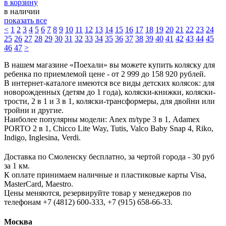
в корзину
в наличии
показать все
<
1
2
3
4
5
6
7
8
9
10
11
12
13
14
15
16
17
18
19
20
21
22
23
24
25
26
27
28
29
30
31
32
33
34
35
36
37
38
39
40
41
42
43
44
45
46
47
>
В нашем магазине «Поехали» вы можете купить коляску для
ребенка по приемлемой цене - от 2 999 до 158 920 рублей.
В интернет-каталоге имеются все виды детских колясок: для
новорожденных (детям до 1 года), коляски-книжки, коляски-
трости, 2 в 1 и 3 в 1, коляски-трансформеры, для двойни или
тройни и другие.
Наиболее популярны модели: Anex m/type 3 в 1, Adamex
PORTO 2 в 1, Chicco Lite Way, Tutis, Valco Baby Snap 4, Riko,
Indigo, Inglesina, Verdi.
Доставка по Смоленску бесплатно, за чертой города - 30 руб
за 1 км.
К оплате принимаем наличные и пластиковые карты Visa,
MasterCard, Maestro.
Цены меняются, резервируйте товар у менеджеров по
телефонам +7 (4812) 600-333, +7 (915) 658-66-33.
Москва