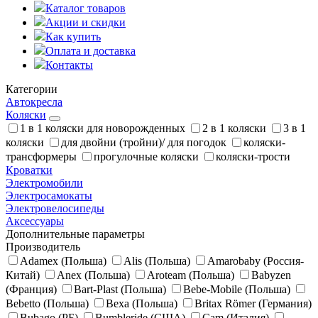
Каталог товаров
Акции и скидки
Как купить
Оплата и доставка
Контакты
Категории
Автокресла
Коляски
1 в 1 коляски для новорожденных
2 в 1 коляски
3 в 1
коляски
для двойни (тройни)/ для погодок
коляски-
трансформеры
прогулочные коляски
коляски-трости
Кроватки
Электромобили
Электросамокаты
Электровелосипеды
Аксессуары
Дополнительные параметры
Производитель
Adamex (Польша)
Alis (Польша)
Amarobaby (Россия-
Китай)
Anex (Польша)
Aroteam (Польша)
Babyzen
(Франция)
Bart-Plast (Польша)
Bebe-Mobile (Польша)
Bebetto (Польша)
Bexa (Польша)
Britax Römer (Германия)
Bubago (РБ)
Bumbleride (США)
Cam (Италия)