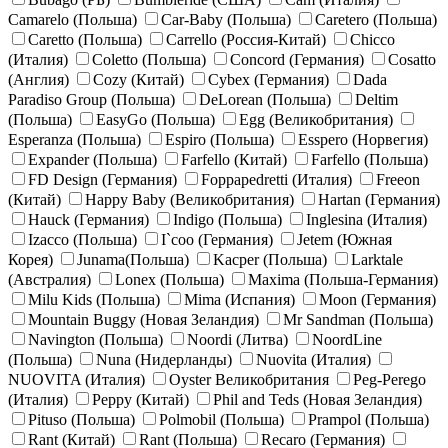
Camarelo (Польша)
Car-Baby (Польша)
Caretero (Польша)
Caretto (Польша)
Carrello (Россия-Китай)
Chicco
(Италия)
Coletto (Польша)
Concord (Германия)
Cosatto
(Англия)
Cozy (Китай)
Cybex (Германия)
Dada
Paradiso Group (Польша)
DeLorean (Польша)
Deltim
(Польша)
EasyGo (Польша)
Egg (Великобритания)
Esperanza (Польша)
Espiro (Польша)
Esspero (Норвегия)
Expander (Польша)
Farfello (Китай)
Farfello (Польша)
FD Design (Германия)
Foppapedretti (Италия)
Freeon
(Китай)
Happy Baby (Великобритания)
Hartan (Германия)
Hauck (Германия)
Indigo (Польша)
Inglesina (Италия)
Izacco (Польша)
I`coo (Германия)
Jetem (Южная
Корея)
Junama(Польша)
Kacper (Польша)
Larktale
(Австралия)
Lonex (Польша)
Maxima (Польша-Германия)
Milu Kids (Польша)
Mima (Испания)
Moon (Германия)
Mountain Buggy (Новая Зеландия)
Mr Sandman (Польша)
Navington (Польша)
Noordi (Литва)
NoordLine
(Польша)
Nuna (Нидерланды)
Nuovita (Италия)
NUOVITA (Италия)
Oyster Великобритания
Peg-Perego
(Италия)
Peppy (Китай)
Phil and Teds (Новая Зеландия)
Pituso (Польша)
Polmobil (Польша)
Prampol (Польша)
Rant (Китай)
Rant (Польша)
Recaro (Германия)