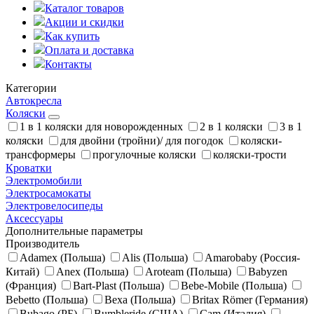
Каталог товаров
Акции и скидки
Как купить
Оплата и доставка
Контакты
Категории
Автокресла
Коляски
1 в 1 коляски для новорожденных
2 в 1 коляски
3 в 1
коляски
для двойни (тройни)/ для погодок
коляски-
трансформеры
прогулочные коляски
коляски-трости
Кроватки
Электромобили
Электросамокаты
Электровелосипеды
Аксессуары
Дополнительные параметры
Производитель
Adamex (Польша)
Alis (Польша)
Amarobaby (Россия-
Китай)
Anex (Польша)
Aroteam (Польша)
Babyzen
(Франция)
Bart-Plast (Польша)
Bebe-Mobile (Польша)
Bebetto (Польша)
Bexa (Польша)
Britax Römer (Германия)
Bubago (РБ)
Bumbleride (США)
Cam (Италия)