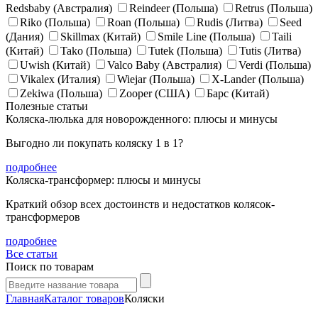
Redsbaby (Австралия)
Reindeer (Польша)
Retrus (Польша)
Riko (Польша)
Roan (Польша)
Rudis (Литва)
Seed
(Дания)
Skillmax (Китай)
Smile Line (Польша)
Taili
(Китай)
Tako (Польша)
Tutek (Польша)
Tutis (Литва)
Uwish (Китай)
Valco Baby (Австралия)
Verdi (Польша)
Vikalex (Италия)
Wiejar (Польша)
X-Lander (Польша)
Zekiwa (Польша)
Zooper (США)
Барс (Китай)
Полезные статьи
Коляска-люлька для новорожденного: плюсы и минусы
Выгодно ли покупать коляску 1 в 1?
подробнее
Коляска-трансформер: плюсы и минусы
Краткий обзор всех достоинств и недостатков колясок-
трансформеров
подробнее
Все статьи
Поиск по товарам
Главная
Каталог товаров
Коляски