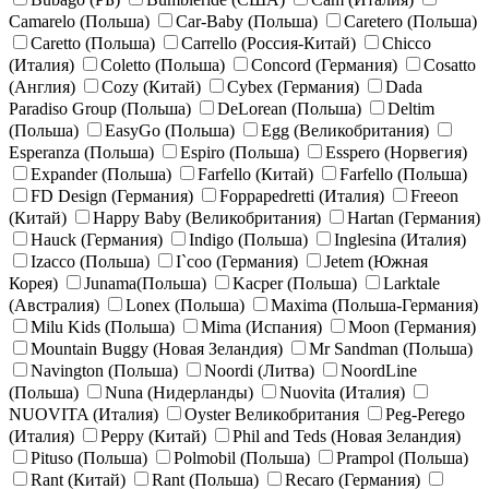
Camarelo (Польша)
Car-Baby (Польша)
Caretero (Польша)
Caretto (Польша)
Carrello (Россия-Китай)
Chicco
(Италия)
Coletto (Польша)
Concord (Германия)
Cosatto
(Англия)
Cozy (Китай)
Cybex (Германия)
Dada
Paradiso Group (Польша)
DeLorean (Польша)
Deltim
(Польша)
EasyGo (Польша)
Egg (Великобритания)
Esperanza (Польша)
Espiro (Польша)
Esspero (Норвегия)
Expander (Польша)
Farfello (Китай)
Farfello (Польша)
FD Design (Германия)
Foppapedretti (Италия)
Freeon
(Китай)
Happy Baby (Великобритания)
Hartan (Германия)
Hauck (Германия)
Indigo (Польша)
Inglesina (Италия)
Izacco (Польша)
I`coo (Германия)
Jetem (Южная
Корея)
Junama(Польша)
Kacper (Польша)
Larktale
(Австралия)
Lonex (Польша)
Maxima (Польша-Германия)
Milu Kids (Польша)
Mima (Испания)
Moon (Германия)
Mountain Buggy (Новая Зеландия)
Mr Sandman (Польша)
Navington (Польша)
Noordi (Литва)
NoordLine
(Польша)
Nuna (Нидерланды)
Nuovita (Италия)
NUOVITA (Италия)
Oyster Великобритания
Peg-Perego
(Италия)
Peppy (Китай)
Phil and Teds (Новая Зеландия)
Pituso (Польша)
Polmobil (Польша)
Prampol (Польша)
Rant (Китай)
Rant (Польша)
Recaro (Германия)