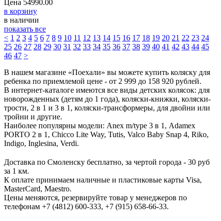
Цена
54990.00
в корзину
в наличии
показать все
<
1
2
3
4
5
6
7
8
9
10
11
12
13
14
15
16
17
18
19
20
21
22
23
24
25
26
27
28
29
30
31
32
33
34
35
36
37
38
39
40
41
42
43
44
45
46
47
>
В нашем магазине «Поехали» вы можете купить коляску для
ребенка по приемлемой цене - от 2 999 до 158 920 рублей.
В интернет-каталоге имеются все виды детских колясок: для
новорожденных (детям до 1 года), коляски-книжки, коляски-
трости, 2 в 1 и 3 в 1, коляски-трансформеры, для двойни или
тройни и другие.
Наиболее популярны модели: Anex m/type 3 в 1, Adamex
PORTO 2 в 1, Chicco Lite Way, Tutis, Valco Baby Snap 4, Riko,
Indigo, Inglesina, Verdi.
Доставка по Смоленску бесплатно, за чертой города - 30 руб
за 1 км.
К оплате принимаем наличные и пластиковые карты Visa,
MasterCard, Maestro.
Цены меняются, резервируйте товар у менеджеров по
телефонам +7 (4812) 600-333, +7 (915) 658-66-33.