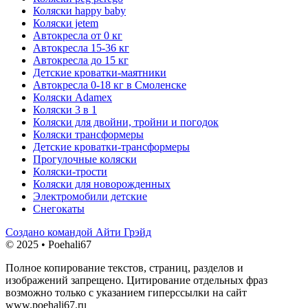
Коляски happy baby
Коляски jetem
Автокресла от 0 кг
Автокресла 15-36 кг
Автокресла до 15 кг
Детские кроватки-маятники
Автокресла 0-18 кг в Смоленске
Коляски Adamex
Коляски 3 в 1
Коляски для двойни, тройни и погодок
Коляски трансформеры
Детские кроватки-трансформеры
Прогулочные коляски
Коляски-трости
Коляски для новорожденных
Электромобили детские
Снегокаты
Создано командой Айти Грэйд
© 2025 • Poehali67
Полное копирование текстов, страниц, разделов и
изображений запрещено. Цитирование отдельных фраз
возможно только с указанием гиперссылки на сайт
www.poehali67.ru