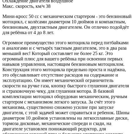
Охлаждение двигателя воздушное
Макс. скорость, км/ч 38
Мини-кросс 50 сс с механическим стартером - это бензиновый
мотоцикл, с колёсами диаметром 10 дюймов и компактным,
бензиновым, двухтактным двигателем. Он отлично подойдёт
для ребёнка от 4 до 8 лет.
Огромное преимущество этого мотоцикла перед питбайками
и аналогами и с четырёх тактным двигателем, это в два раза
меньший вес! Который составляет не более 25 кг. Это
огромный плюс для вашего ребёнка при освоении первых
навыков управления, настоящим бензиновым мотоциклом.
Конструкция этого мотоцикла предельно проста и надёжна,
это обуславливает отсутствие расходов на содержание и
эксплуатацию. Он имеет механический ограничитель
скорости на ручке газа, кнопку быстрого глушения двигателя
и страховочную чеку, для глушения мотора. В базовой
комплектации мотоцикл оборудован механическим, ручным
стартером с механизмом легкого запуска. За счёт этого
механизма, существенно снижено усилие при запуске
двигателя, с этой задачей может справиться и ребенок. Шины
диаметром 10 дюймов установлены на легкосплавные диски,
тормоза дисковые, механические спереди и сзади, на
двигателе установлен понижающий редуктор, для