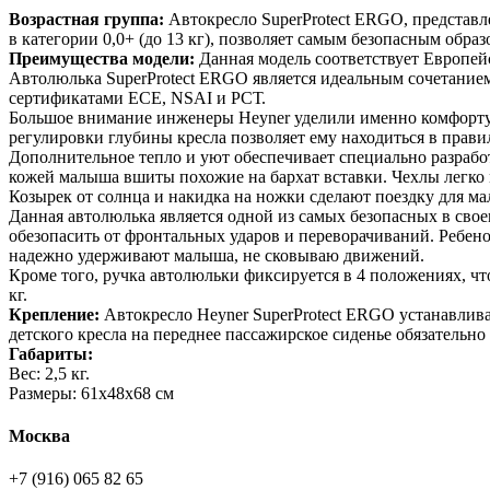
Возрастная группа:
Автокресло SuperProtect ERGO, представл
в категории 0,0+ (до 13 кг), позволяет самым безопасным обра
Преимущества модели:
Данная модель соответствует Европей
Автолюлька SuperProtect ERGO является идеальным сочетанием
сертификатами ECE, NSAI и РСТ.
Большое внимание инженеры Heyner уделили именно комфорту 
регулировки глубины кресла позволяет ему находиться в прав
Дополнительное тепло и уют обеспечивает специально разрабо
кожей малыша вшиты похожие на бархат вставки. Чехлы легко м
Козырек от солнца и накидка на ножки сделают поездку для ма
Данная автолюлька является одной из самых безопасных в свое
обезопасить от фронтальных ударов и переворачиваний. Ребе
надежно удерживают малыша, не сковываю движений.
Кроме того, ручка автолюльки фиксируется в 4 положениях, что 
кг.
Крепление:
Автокресло Heyner SuperProtect ERGO устанавлива
детского кресла на переднее пассажирское сиденье обязательн
Габариты:
Вес: 2,5 кг.
Размеры: 61х48х68 см
Москва
+7 (916) 065 82 65