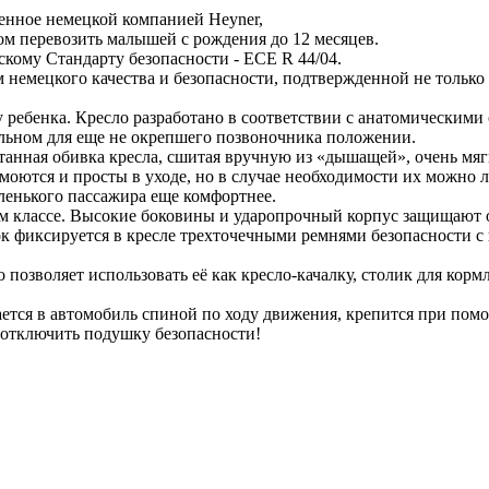
енное немецкой компанией Heyner,
зом перевозить малышей с рождения до 12 месяцев.
скому Стандарту безопасности - ECE R 44/04.
 немецкого качества и безопасности, подтвержденной не только
ребенка. Кресло разработано в соответствии с анатомическим
ильном для еще не окрепшего позвоночника положении.
танная обивка кресла, сшитая вручную из «дышащей», очень мяг
оются и просты в уходе, но в случае необходимости их можно ле
ленького пассажира еще комфортнее.
м классе. Высокие боковины и ударопрочный корпус защищают от
нок фиксируется в кресле трехточечными ремнями безопасности 
позволяет использовать её как кресло-качалку, столик для кормл
ется в автомобиль спиной по ходу движения, крепится при пом
о отключить подушку безопасности!