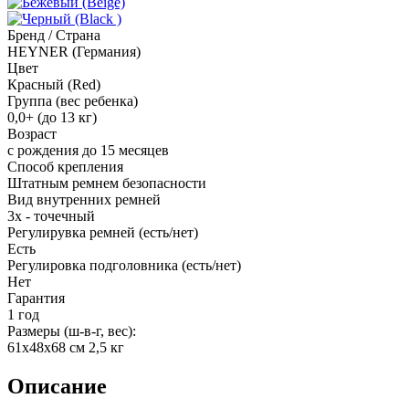
Бренд / Страна
HEYNER (Германия)
Цвет
Красный (Red)
Группа (вес ребенка)
0,0+ (до 13 кг)
Возраст
с рождения до 15 месяцев
Способ крепления
Штатным ремнем безопасности
Вид внутренних ремней
3х - точечный
Регулирувка ремней (есть/нет)
Есть
Регулировка подголовника (есть/нет)
Нет
Гарантия
1 год
Размеры (ш-в-г, вес):
61х48х68 см 2,5 кг
Описание