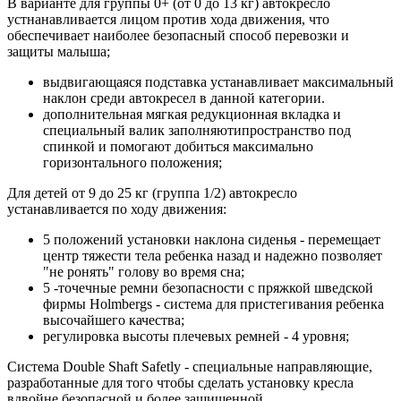
В варианте для группы 0+ (от 0 до 13 кг) автокресло
устнанавливается лицом против хода движения, что
обеспечивает наиболее безопасный способ перевозки и
защиты малыша;
выдвигающаяся подставка устанавливает максимальный
наклон среди автокресел в данной категории.
дополнительная мягкая редукционная вкладка и
специальный валик заполняютипространство под
спинкой и помогают добиться максимально
горизонтального положения;
Для детей от 9 до 25 кг (группа 1/2) автокресло
устанавливается по ходу движения:
5 положений установки наклона сиденья - перемещает
центр тяжести тела ребенка назад и надежно позволяет
"не ронять" голову во время сна;
5 -точечные ремни безопасности с пряжкой шведской
фирмы Holmbergs - система для пристегивания ребенка
высочайшего качества;
регулировка высоты плечевых ремней - 4 уровня;
Система Double Shaft Safetly - специальные направляющие,
разработанные для того чтобы сделать установку кресла
вдвойне безопасной и более защищенной