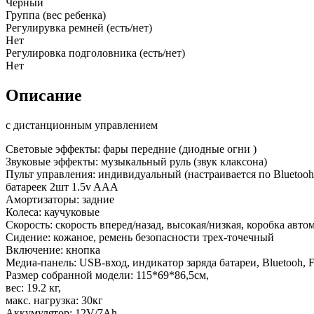
Черный
Группа (вес ребенка)
Регулирувка ремней (есть/нет)
Нет
Регулировка подголовника (есть/нет)
Нет
Описание
с дистанционным управлением
Световые эффекты: фары передние (диодные огни )
Звуковые эффекты: музыкальный руль (звук клаксона)
Пульт управления: индивидуальный (настраивается по Bluetooh)
батареек 2шт 1.5v AAA
Амортизаторы: задние
Колеса: каучуковые
Скорость: скорость вперед/назад, высокая/низкая, коробка авто
Сидение: кожаное, ремень безопасности трех-точечный
Включение: кнопка
Медиа-панель: USB-вход, индикатор заряда батареи, Bluetooh,
Размер собранной модели: 115*69*86,5см,
вес: 19.2 кг,
макс. нагрузка: 30кг
Аккумулятор: 12V/7Аh