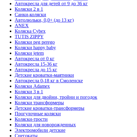
Автокресла для детей от 9 до 36 кг
Коляски 2 в 1
Санки-коляски
Автолюльки, 0,0+ (до 13 кг)
ANEX
Коляска Cybex
TUTIS ZIPPY
Коляски peg perego
Коляски happy baby
Коляски jetem
Автокресла от 0 кг
Автокресла 15-36 кг
Автокресла до 15 кг
Детские кроватки-маятники
Автокресла 0-18 кг в Смоленске
Коляски Adamex
Коляски 3 в 1
Коляски для двойни, тройни и погодок
Коляски трансформеры
Детские кроватки-трансформеры
Прогулочные коляски
Коляски-трости
Коляски для новорожденных
Электромобили детские
Снегокаты