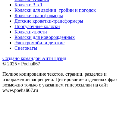
Коляски 3 в 1
Коляски для двойни, тройни и погодок
Коляски трансформеры
Детские кроватки-трансформеры
Прогулочные коляски
Коляски-трости
Коляски для новорожденных
Электромобили детские
Снегокаты
Создано командой Айти Грэйд
© 2025 • Poehali67
Полное копирование текстов, страниц, разделов и
изображений запрещено. Цитирование отдельных фраз
возможно только с указанием гиперссылки на сайт
www.poehali67.ru