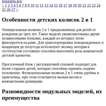
показать все
<
1
2
3
4
5
6
7
8
9
10
11
12
13
14
15
16
17
18
19
20
21
22
23
24
25
26
27
>
Особенности детских колясок 2 в 1
Универсальные коляски 2 в 1 предназначены для детей от
рождения до трех лет. Такие модели укомплектованы двумя
независимыми блоками, каждый из которых легко
фиксируется на раме. Для транспортировки новорожденных и
младенцев до полугода используют люльку, которая в
отстегнутом состоянии способна выполнять роль компактной
детской кроватки.
Прогулочный блок с регулируемой спинкой подходит для
более старших детей, которые способны принять сидячее
положение. Функциональные коляски 2 в 1 очень удобны и
практичны, при этом отличаются малым весом и
компактными размерами.
Разновидности модульных моделей, их
преимущества