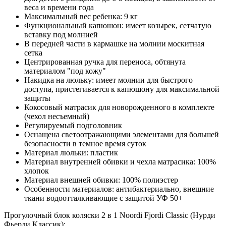
веса и времени года
Максимальный вес ребенка: 9 кг
Функциональный капюшон: имеет козырек, сетчатую
вставку под молнией
В передней части в кармашке на молнии москитная
сетка
Центрированная ручка для переноса, обтянута
материалом "под кожу"
Накидка на люльку: имеет молнии для быстрого
доступа, пристегивается к капюшону для максимальной
защиты
Кокосовый матрасик для новорожденного в комплекте
(чехол несъемный)
Регулируемый подголовник
Оснащена светоотражающими элементами для большей
безопасности в темное время суток
Материал люльки: пластик
Материал внутренней обивки и чехла матрасика: 100%
хлопок
Материал внешней обивки: 100% полиэстер
Особенности материалов: антибактериально, внешние
ткани водоотталкивающие с защитой УФ 50+
Прогулочный блок коляски 2 в 1 Noordi Fjordi Classic (Нурди
Фьерди Классик):