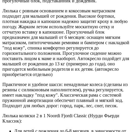
прогулочный блок, подстаканник и дождевик.
Люлька с ровным основанием и кокосовым матрасиком
подходит для малышей от рождения. Высокие бортики,
плотная накидка и капюшон надежно защитят кроху в любую
погоду. Жарким летом используйте москитную сетку и
сетчатую вставку в капюшоне. Прогулочный блок
предназначен для малышей от 6 месяцев: оснащен мягким
матрасиком, пятиточечными ремнями и бампером с накладкой
"под кожу", спинка комфортно регулируется до
горизонтального положения. Прогулочное сидение можно
поставить лицом к маме и наоборот. Автокресло подойдет для
малышей от рождения до 13 кг (примерно до года), оно
пригодится мобильным родителя и их детям. (автокресло
приобретается отдельно)
Практичное и удобное шасси: ненадувные колеса (сделаны из
резины с силиконовым наполнителем), ручка регулируется,
имеет накладку "под кожу". Классическая рама с системой
пружинной амортизации обеспечит плавный и мягкий ход.
Подходит для любых дорог: город, парк, лес, снег, песок.
Люлька коляски 2 в 1 Noordi Fjordi Classic (Нурди Фьерди
Классик):
Для детей с рождения до 6-8 месяцев, в зависимости от