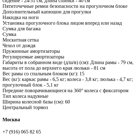
сидение - 24/31 см, длина спинки - 40 см
Пятиточечные ремни безопасности на прогулочном блоке
Дополнительный капюшон для прогулки
Накидка на ноги
Установка прогулочного блока лицом вперед или назад
Сумка для багажа
Сумка
Москитная сетка
Чехол от дождя
Пружинные амортизаторы
Регулируемые амортизаторы
Габариты в собранном виде (д/ш/в) (см): Длина рамы - 79 см,
высота от пола до верхнего края люльки - 81 см
Вес рамы со спальным блоком (кг): 15
Вес (кг): каркас рамы - 6,5 кг; колеса - 3,8 кг; люлька - 4,7 кг;
прогулочный блок - 5,1 кг
Передние поворачивающиеся на 360° колеса с фиксатором
Тип колеса надувные
Ширина колесной базы (см): 60
Центральный тормоз
Москва
+7 (916) 065 82 65