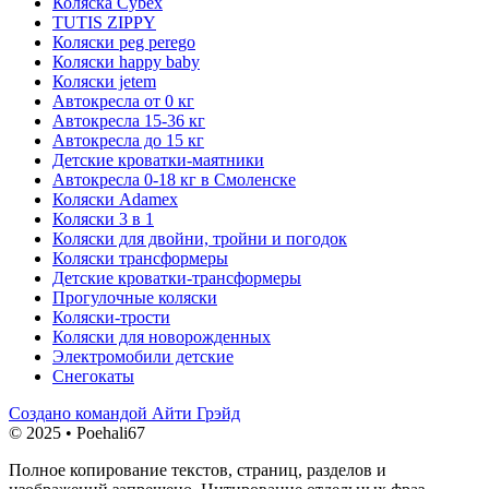
Коляска Cybex
TUTIS ZIPPY
Коляски peg perego
Коляски happy baby
Коляски jetem
Автокресла от 0 кг
Автокресла 15-36 кг
Автокресла до 15 кг
Детские кроватки-маятники
Автокресла 0-18 кг в Смоленске
Коляски Adamex
Коляски 3 в 1
Коляски для двойни, тройни и погодок
Коляски трансформеры
Детские кроватки-трансформеры
Прогулочные коляски
Коляски-трости
Коляски для новорожденных
Электромобили детские
Снегокаты
Создано командой Айти Грэйд
© 2025 • Poehali67
Полное копирование текстов, страниц, разделов и