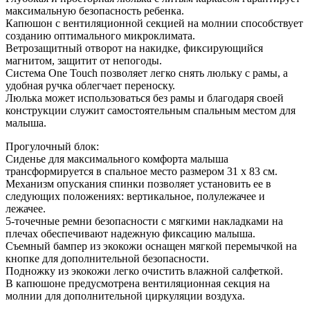
максимальную безопасность ребенка.
Капюшон с вентиляционной секцией на молнии способствует
созданию оптимального микроклимата.
Ветрозащитный отворот на накидке, фиксирующийся
магнитом, защитит от непогоды.
Система One Touch позволяет легко снять люльку с рамы, а
удобная ручка облегчает переноску.
Люлька может использоваться без рамы и благодаря своей
конструкции служит самостоятельным спальным местом для
малыша.
Прогулочный блок:
Сиденье для максимального комфорта малыша
трансформируется в спальное место размером 31 х 83 см.
Механизм опускания спинки позволяет установить ее в
следующих положениях: вертикальное, полулежачее и
лежачее.
5-точечные ремни безопасности с мягкими накладками на
плечах обеспечивают надежную фиксацию малыша.
Съемный бампер из экокожи оснащен мягкой перемычкой на
кнопке для дополнительной безопасности.
Подножку из экокожи легко очистить влажной салфеткой.
В капюшоне предусмотрена вентиляционная секция на
молнии для дополнительной циркуляции воздуха.