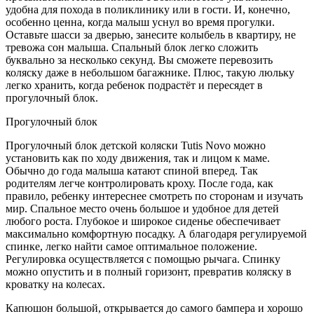
удобна для похода в поликлинику или в гости. И, конечно,
особенно ценна, когда малыш уснул во время прогулки.
Оставьте шасси за дверью, занесите колыбель в квартиру, не
тревожа сон малыша. Спальный блок легко сложить
буквально за несколько секунд. Вы сможете перевозить
коляску даже в небольшом багажнике. Плюс, такую люльку
легко хранить, когда ребенок подрастёт и пересядет в
прогулочный блок.
Прогулочный блок
Прогулочный блок детской коляски Tutis Novo можно
установить как по ходу движения, так и лицом к маме.
Обычно до года малыша катают спиной вперед. Так
родителям легче контролировать кроху. После года, как
правило, ребенку интереснее смотреть по сторонам и изучать
мир. Спальное место очень большое и удобное для детей
любого роста. Глубокое и широкое сиденье обеспечивает
максимально комфортную посадку. А благодаря регулируемой
спинке, легко найти самое оптимальное положение.
Регулировка осуществляется с помощью рычага. Спинку
можно опустить и в полный горизонт, превратив коляску в
кроватку на колесах.
Капюшон большой, открывается до самого бампера и хорошо