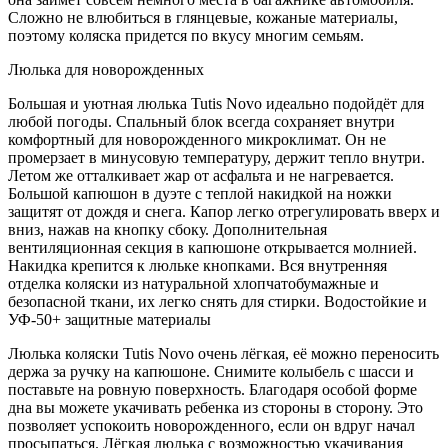
Сложно не влюбиться в глянцевые, кожаные материалы,
поэтому коляска придется по вкусу многим семьям.
Люлька для новорожденных
Большая и уютная люлька Tutis Novo идеально подойдёт для
любой погоды. Спальный блок всегда сохраняет внутри
комфортный для новорожденного микроклимат. Он не
промерзает в минусовую температуру, держит тепло внутри.
Летом же отталкивает жар от асфальта и не нагревается.
Большой капюшон в дуэте с теплой накидкой на ножки
защитят от дождя и снега. Капор легко отрегулировать вверх и
вниз, нажав на кнопку сбоку. Дополнительная
вентиляционная секция в капюшоне открывается молнией.
Накидка крепится к люльке кнопками. Вся внутренняя
отделка коляски из натуральной хлопчатобумажные и
безопасной ткани, их легко снять для стирки. Водостойкие и
УФ-50+ защитные материалы
Люлька коляски Tutis Novo очень лёгкая, её можно переносить
держа за ручку на капюшоне. Снимите колыбель с шасси и
поставьте на ровную поверхность. Благодаря особой форме
дна вы можете укачивать ребенка из стороны в сторону. Это
позволяет успокоить новорожденного, если он вдруг начал
просыпаться. Лёгкая люлька с возможностью укачивания