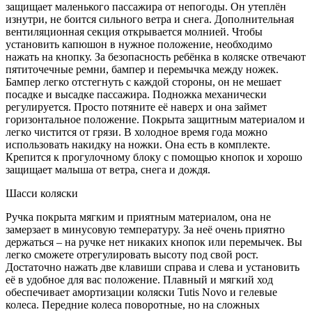
защищает маленького пассажира от непогоды. Он утеплён
изнутри, не боится сильного ветра и снега. Дополнительная
вентиляционная секция открывается молнией. Чтобы
установить капюшон в нужное положение, необходимо
нажать на кнопку. За безопасность ребёнка в коляске отвечают
пятиточечные ремни, бампер и перемычка между ножек.
Бампер легко отстегнуть с каждой стороны, он не мешает
посадке и высадке пассажира. Подножка механически
регулируется. Просто потяните её наверх и она займет
горизонтальное положение. Покрыта защитным материалом и
легко чистится от грязи. В холодное время года можно
использовать накидку на ножки. Она есть в комплекте.
Крепится к прогулочному блоку с помощью кнопок и хорошо
защищает малыша от ветра, снега и дождя.
Шасси коляски
Ручка покрыта мягким и приятным материалом, она не
замерзает в минусовую температуру. За неё очень приятно
держаться – на ручке нет никаких кнопок или перемычек. Вы
легко сможете отрегулировать высоту под свой рост.
Достаточно нажать две клавиши справа и слева и установить
её в удобное для вас положение. Плавный и мягкий ход
обеспечивает амортизации коляски Tutis Novo и гелевые
колеса. Передние колеса поворотные, но на сложных