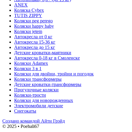
ANEX
Коляска Cybex
TUTIS ZIPPY
Коляски peg perego
Коляски happy baby
Коляски jetem
Автокресла от 0 кг
Автокресла 15-36 кг
Автокресла до 15 кг
Детские кроватки-маятники
Автокресла 0-18 кг в Смоленске
Коляски Adamex
Коляски 3 в 1
Коляски для двойни, тройни и погодок
Коляски трансформеры
Детские кроватки-трансформеры
Прогулочные коляски
Коляски-трости
Коляски для новорожденных
Электромобили детские
Снегокаты
Создано командой Айти Грэйд
© 2025 • Poehali67