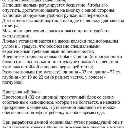
Капюшон люльки регулируется бесшумно. Чтобы его
опустить, достаточно нажать на кнопку с одной стороны;
Капюшон оборудован удобной ручкой для переноски;
Достаточно высокий бортик в накидке на люльку для защиты
от ветра;
Механизм крепления люльки к шасси прост и удобен в
эксплуатации;
Люлька устанавливается на шасси коляски под небольшим
углом в 3 градуса, что обосновано специальными
европейскими требованиями по безопасности;
Внешние материалы люльки Polaris Comfort (и прогулочного
блока) сделаны из ткани по структуре похожей на лен, при
этом влагостойкой и хорошо держащей тепло;
Размеры люльки (по матрасу): ширина - 33 см, длина - 77 см,
глубина - от 19 до 22 см (в разных частях, у головы -
поглубже).
Прогулочный блок
Просторный (32 см ширина) прогулочный блок со своим
собственным капюшоном, который не болтается, а надежно
прикреплен к сиденью, и утепленной накидкой на ножки
обеспечивают комфорт ребенку в любое время года.
При разработке данной модели был учтен предыдущий опыт
эксплуатации колясок Noordi и пожелания клиентов в России.