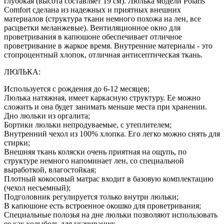
глубокая (высота составляет 19 см). Люлька модели Polaris
Comfort сделана из надежных и приятных внешних
материалов (структура ткани немного похожа на лен, все
расцветки меланжевые). Вентиляционное окно для
проветривания в капюшоне обеспечивает отличное
проветривание в жаркое время. Внутренние материалы - это
стопроцентный хлопок, отличная антисептическая ткань.
ЛЮЛЬКА:
Используется с рождения до 6-12 месяцев;
Люлька натяжная, имеет каркасную структуру. Ее можно
сложить и она будет занимать меньше места при хранении.
Дно люльки из оргалита;
Бортики люльки непродуваемые, с утеплителем;
Внутренний чехол из 100% хлопка. Его легко можно снять для
стирки;
Внешняя ткань коляски очень приятная на ощупь, по
структуре немного напоминает лен, со специальной
выработкой, влагостойкая;
Плотный кокосовый матрас входит в базовую комплектацию
(чехол несъемный);
Подголовник регулируется только внутри люльки;
В капюшоне есть встроенное окошко для проветривания;
Специальные полозья на дне люльки позволяют использовать
ее как колыбель для укачивания;