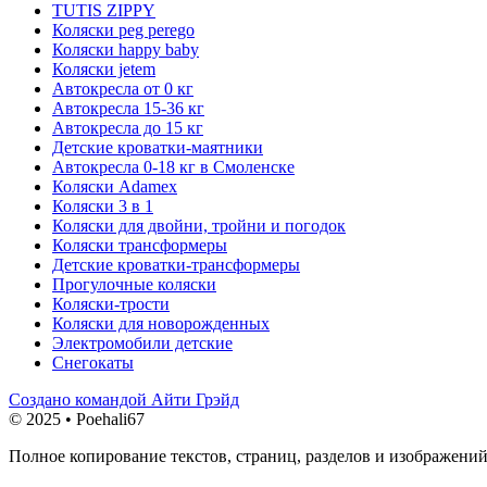
TUTIS ZIPPY
Коляски peg perego
Коляски happy baby
Коляски jetem
Автокресла от 0 кг
Автокресла 15-36 кг
Автокресла до 15 кг
Детские кроватки-маятники
Автокресла 0-18 кг в Смоленске
Коляски Adamex
Коляски 3 в 1
Коляски для двойни, тройни и погодок
Коляски трансформеры
Детские кроватки-трансформеры
Прогулочные коляски
Коляски-трости
Коляски для новорожденных
Электромобили детские
Снегокаты
Создано командой Айти Грэйд
© 2025 • Poehali67
Полное копирование текстов, страниц, разделов и изображений