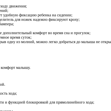
 ходу движения;
ений;
ает удобную фиксацию ребенка на сидении;
делитель для ножек надежно фиксируют кроху;
бампера;
хе дополнительный комфорт во время сна и прогулок;
емное время суток;
рыв одну из молний, можно легко добраться до малыша не откры
 комфорт малышу.
ой.
ость хода;
сти и функцией блокировкой для прямолинейного хода;