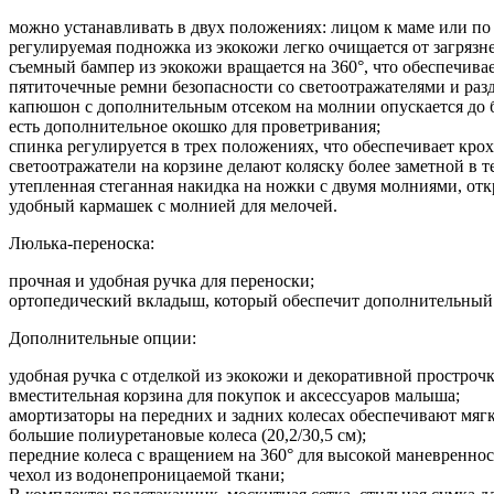
можно устанавливать в двух положениях: лицом к маме или по
регулируемая подножка из экокожи легко очищается от загрязн
съемный бампер из экокожи вращается на 360°, что обеспечив
пятиточечные ремни безопасности со светоотражателями и раз
капюшон с дополнительным отсеком на молнии опускается до 
есть дополнительное окошко для проветривания;
спинка регулируется в трех положениях, что обеспечивает кро
светоотражатели на корзине делают коляску более заметной в т
утепленная стеганная накидка на ножки с двумя молниями, отк
удобный кармашек с молнией для мелочей.
Люлька-переноска:
прочная и удобная ручка для переноски;
ортопедический вкладыш, который обеспечит дополнительный
Дополнительные опции:
удобная ручка с отделкой из экокожи и декоративной прострочк
вместительная корзина для покупок и аксессуаров малыша;
амортизаторы на передних и задних колесах обеспечивают мягк
большие полиуретановые колеса (20,2/30,5 см);
передние колеса с вращением на 360° для высокой маневренно
чехол из водонепроницаемой ткани;