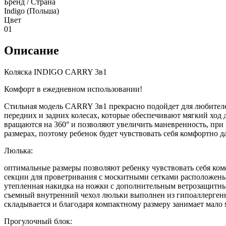
Бренд / Страна
Indigo (Польша)
Цвет
01
Описание
Коляска INDIGO CARRY 3в1
Комфорт в ежедневном использовании!
Стильная модель CARRY 3в1 прекрасно подойдет для любителей
передних и задних колесах, которые обеспечивают мягкий ход 
вращаются на 360° и позволяют увеличить маневренность, пр
размерах, поэтому ребенок будет чувствовать себя комфортно 
Люлька:
оптимальные размеры позволяют ребенку чувствовать себя ком
секции для проветривания с москитными сетками расположены
утепленная накидка на ножки с дополнительным ветрозащитны
съемный внутренний чехол люльки выполнен из гипоаллергенно
складывается и благодаря компактному размеру занимает мало 
Прогулочный блок: