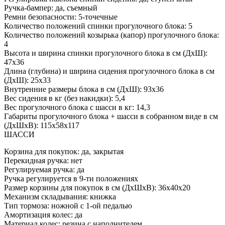
Ручка-бампер: да, съемный
Ремни безопасности: 5-точечные
Количество положений спинки прогулочного блока: 5
Количество положений козырька (капор) прогулочного блока:
4
Высота и ширина спинки прогулочного блока в см (ДхШ):
47х36
Длина (глубина) и ширина сидения прогулочного блока в см
(ДхШ): 25х33
Внутренние размеры блока в см (ДхШ): 93х36
Вес сидения в кг (без накидки): 5,4
Вес прогулочного блока с шасси в кг: 14,3
Габариты прогулочного блока + шасси в собранном виде в см
(ДхШхВ): 115х58х117
ШАССИ
Корзина для покупок: да, закрытая
Перекидная ручка: нет
Регулируемая ручка: да
Ручка регулируется в 9-ти положениях
Размер корзины для покупок в см (ДхШхВ): 36х40х20
Механизм складывания: книжка
Тип тормоза: ножной с 1-ой педалью
Амортизация колес: да
Материал колес: резина с наполнителем