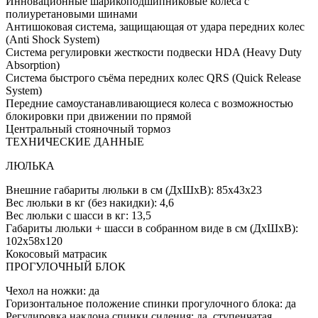
Инновационные шарикоподшипниковые колеса с
полиуретановыми шинами
Антишоковая система, защищающая от удара передних колес
(Anti Shock System)
Система регулировки жесткости подвески HDA (Heavy Duty
Absorption)
Система быстрого съёма передних колес QRS (Quick Release
System)
Передние самоустанавливающиеся колеса с возможностью
блокировки при движении по прямой
Центральный стояночный тормоз
ТЕХНИЧЕСКИЕ ДАННЫЕ
ЛЮЛЬКА
Внешние габариты люльки в см (ДхШхВ): 85х43х23
Вес люльки в кг (без накидки): 4,6
Вес люльки с шасси в кг: 13,5
Габариты люльки + шасси в собранном виде в см (ДхШхВ):
102х58х120
Кокосовый матрасик
ПРОГУЛОЧНЫЙ БЛОК
Чехол на ножки: да
Горизонтальное положение спинки прогулочного блока: да
Регулировка наклона спинки сидения: да, ступенчатая