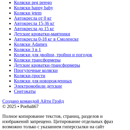
Коляски peg perego
Коляски happy baby
Коляски jetem
Автокресла от 0 кг
Автокресла 15-36 кг
Автокресла до 15 кг
Детские кроватки-маятники
Автокресла 0-18 кг в Смоленске
Коляски Adamex
Коляски 3 в 1
Коляски для двойни, тройни и погодок
Коляски трансформеры
Детские кроватки-трансформеры
Прогулочные коляски
Коляски-трости
Коляски для новорожденных
Электромобили детские
Снегокаты
Создано командой Айти Грэйд
© 2025 • Poehali67
Полное копирование текстов, страниц, разделов и
изображений запрещено. Цитирование отдельных фраз
возможно только с указанием гиперссылки на сайт