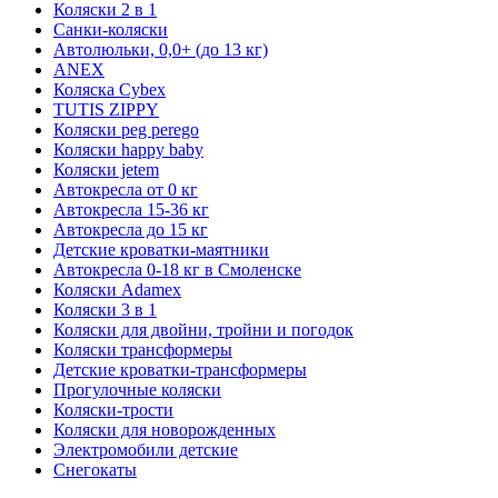
Коляски 2 в 1
Санки-коляски
Автолюльки, 0,0+ (до 13 кг)
ANEX
Коляска Cybex
TUTIS ZIPPY
Коляски peg perego
Коляски happy baby
Коляски jetem
Автокресла от 0 кг
Автокресла 15-36 кг
Автокресла до 15 кг
Детские кроватки-маятники
Автокресла 0-18 кг в Смоленске
Коляски Adamex
Коляски 3 в 1
Коляски для двойни, тройни и погодок
Коляски трансформеры
Детские кроватки-трансформеры
Прогулочные коляски
Коляски-трости
Коляски для новорожденных
Электромобили детские
Снегокаты