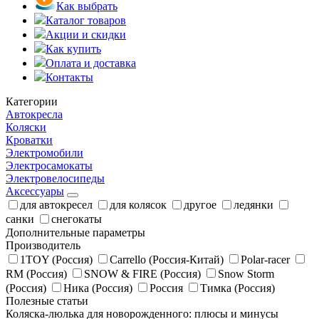
Как выбрать
Каталог товаров
Акции и скидки
Как купить
Оплата и доставка
Контакты
Категории
Автокресла
Коляски
Кроватки
Электромобили
Электросамокаты
Электровелосипеды
Аксессуары
для автокресел
для колясок
другое
ледянки
санки
снегокаты
Дополнительные параметры
Производитель
1TOY (Россия)
Carrello (Россия-Китай)
Polar-racer
RM (Россия)
SNOW & FIRE (Россия)
Snow Storm
(Россия)
Ника (Россия)
Россия
Тимка (Россия)
Полезные статьи
Коляска-люлька для новорожденного: плюсы и минусы