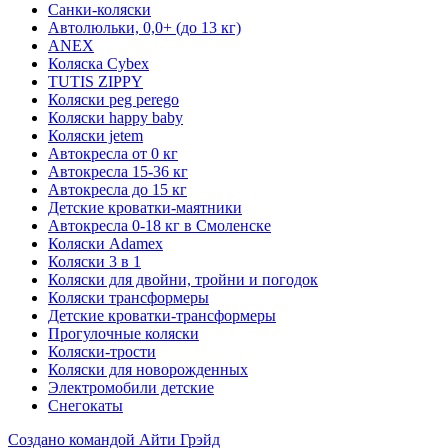
Санки-коляски
Автолюльки, 0,0+ (до 13 кг)
ANEX
Коляска Cybex
TUTIS ZIPPY
Коляски peg perego
Коляски happy baby
Коляски jetem
Автокресла от 0 кг
Автокресла 15-36 кг
Автокресла до 15 кг
Детские кроватки-маятники
Автокресла 0-18 кг в Смоленске
Коляски Adamex
Коляски 3 в 1
Коляски для двойни, тройни и погодок
Коляски трансформеры
Детские кроватки-трансформеры
Прогулочные коляски
Коляски-трости
Коляски для новорожденных
Электромобили детские
Снегокаты
Создано командой Айти Грэйд