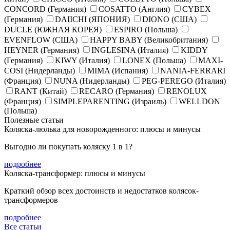
CONCORD (Германия)
COSATTO (Англия)
CYBEX
(Германия)
DAIICHI (ЯПОНИЯ)
DIONO (США)
DUCLE (ЮЖНАЯ КОРЕЯ)
ESPIRO (Польша)
EVENFLOW (США)
HAPPY BABY (Великобритания)
HEYNER (Германия)
INGLESINA (Италия)
KIDDY
(Германия)
KIWY (Италия)
LONEX (Польша)
MAXI-
COSI (Нидерланды)
MIMA (Испания)
NANIA-FERRARI
(Франция)
NUNA (Нидерланды)
PEG-PEREGO (Италия)
RANT (Китай)
RECARO (Германия)
RENOLUX
(Франция)
SIMPLEPARENTING (Израиль)
WELLDON
(Польша)
Полезные статьи
Коляска-люлька для новорожденного: плюсы и минусы
Выгодно ли покупать коляску 1 в 1?
подробнее
Коляска-трансформер: плюсы и минусы
Краткий обзор всех достоинств и недостатков колясок-
трансформеров
подробнее
Все статьи