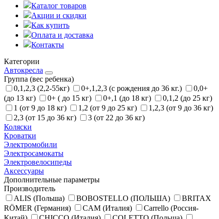
Каталог товаров
Акции и скидки
Как купить
Оплата и доставка
Контакты
Категории
Автокресла
Группа (вес ребенка)
0,1,2,3 (2,2-55кг)
0+,1,2,3 (с рождения до 36 кг.)
0,0+
(до 13 кг)
0+ ( до 15 кг)
0+,1 (до 18 кг)
0,1,2 (до 25 кг)
1 (от 9 до 18 кг)
1,2 (от 9 до 25 кг)
1,2,3 (от 9 до 36 кг)
2,3 (от 15 до 36 кг)
3 (от 22 до 36 кг)
Коляски
Кроватки
Электромобили
Электросамокаты
Электровелосипеды
Аксессуары
Дополнительные параметры
Производитель
ALIS (Польша)
BOBOSTELLO (ПОЛЬША)
BRITAX
RÖMER (Германия)
CAM (Италия)
Carrello (Россия-
Китай)
CHICCO (Италия)
COLETTO (Польша)