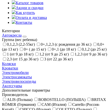
Каталог товаров
Акции и скидки
Как купить
Оплата и доставка
Контакты
Категории
Автокресла
Группа (вес ребенка)
0,1,2,3 (2,2-55кг)
0+,1,2,3 (с рождения до 36 кг.)
0,0+
(до 13 кг)
0+ ( до 15 кг)
0+,1 (до 18 кг)
0,1,2 (до 25 кг)
1 (от 9 до 18 кг)
1,2 (от 9 до 25 кг)
1,2,3 (от 9 до 36 кг)
2,3 (от 15 до 36 кг)
3 (от 22 до 36 кг)
Коляски
Кроватки
Электромобили
Электросамокаты
Электровелосипеды
Аксессуары
Дополнительные параметры
Производитель
ALIS (Польша)
BOBOSTELLO (ПОЛЬША)
BRITAX
RÖMER (Германия)
CAM (Италия)
Carrello (Россия-
Китай)
CHICCO (Италия)
COLETTO (Польша)