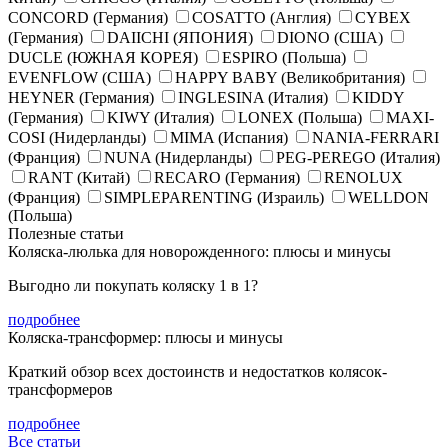
CONCORD (Германия)
COSATTO (Англия)
CYBEX
(Германия)
DAIICHI (ЯПОНИЯ)
DIONO (США)
DUCLE (ЮЖНАЯ КОРЕЯ)
ESPIRO (Польша)
EVENFLOW (США)
HAPPY BABY (Великобритания)
HEYNER (Германия)
INGLESINA (Италия)
KIDDY
(Германия)
KIWY (Италия)
LONEX (Польша)
MAXI-
COSI (Нидерланды)
MIMA (Испания)
NANIA-FERRARI
(Франция)
NUNA (Нидерланды)
PEG-PEREGO (Италия)
RANT (Китай)
RECARO (Германия)
RENOLUX
(Франция)
SIMPLEPARENTING (Израиль)
WELLDON
(Польша)
Полезные статьи
Коляска-люлька для новорожденного: плюсы и минусы
Выгодно ли покупать коляску 1 в 1?
подробнее
Коляска-трансформер: плюсы и минусы
Краткий обзор всех достоинств и недостатков колясок-
трансформеров
подробнее
Все статьи