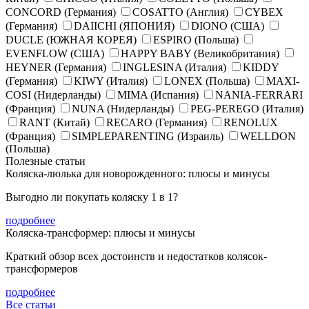
CONCORD (Германия)
COSATTO (Англия)
CYBEX
(Германия)
DAIICHI (ЯПОНИЯ)
DIONO (США)
DUCLE (ЮЖНАЯ КОРЕЯ)
ESPIRO (Польша)
EVENFLOW (США)
HAPPY BABY (Великобритания)
HEYNER (Германия)
INGLESINA (Италия)
KIDDY
(Германия)
KIWY (Италия)
LONEX (Польша)
MAXI-
COSI (Нидерланды)
MIMA (Испания)
NANIA-FERRARI
(Франция)
NUNA (Нидерланды)
PEG-PEREGO (Италия)
RANT (Китай)
RECARO (Германия)
RENOLUX
(Франция)
SIMPLEPARENTING (Израиль)
WELLDON
(Польша)
Полезные статьи
Коляска-люлька для новорожденного: плюсы и минусы
Выгодно ли покупать коляску 1 в 1?
подробнее
Коляска-трансформер: плюсы и минусы
Краткий обзор всех достоинств и недостатков колясок-
трансформеров
подробнее
Все статьи