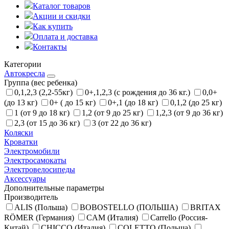
Каталог товаров
Акции и скидки
Как купить
Оплата и доставка
Контакты
Категории
Автокресла
Группа (вес ребенка)
0,1,2,3 (2,2-55кг)
0+,1,2,3 (с рождения до 36 кг.)
0,0+
(до 13 кг)
0+ ( до 15 кг)
0+,1 (до 18 кг)
0,1,2 (до 25 кг)
1 (от 9 до 18 кг)
1,2 (от 9 до 25 кг)
1,2,3 (от 9 до 36 кг)
2,3 (от 15 до 36 кг)
3 (от 22 до 36 кг)
Коляски
Кроватки
Электромобили
Электросамокаты
Электровелосипеды
Аксессуары
Дополнительные параметры
Производитель
ALIS (Польша)
BOBOSTELLO (ПОЛЬША)
BRITAX
RÖMER (Германия)
CAM (Италия)
Carrello (Россия-
Китай)
CHICCO (Италия)
COLETTO (Польша)