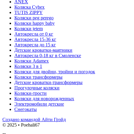
ANEX
Коляска Cybex
TUTIS ZIPPY
Коляски peg perego
Коляски happy baby
Коляски jetem
Автокресла от 0 кг
Автокресла 15-36 кг
Автокресла до 15 кг
Детские кроватки-маятники
Автокресла 0-18 кг в Смоленске
Коляски Adamex
Коляски 3 в 1
Коляски для двойни, тройни и погодок
Коляски трансформеры
Детские кроватки-трансформеры
Прогулочные коляски
Коляски-трости
Коляски для новорожденных
Электромобили детские
Снегокаты
Создано командой Айти Грэйд
© 2025 • Poehali67