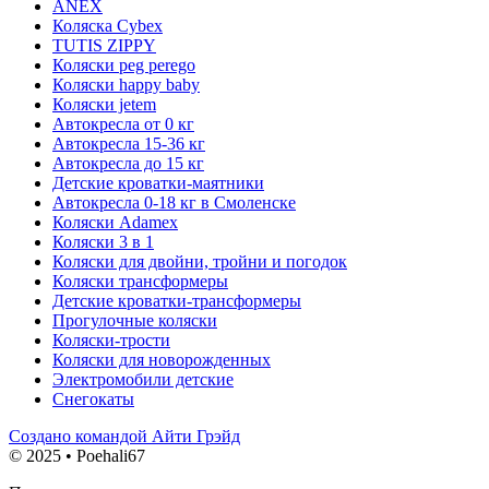
ANEX
Коляска Cybex
TUTIS ZIPPY
Коляски peg perego
Коляски happy baby
Коляски jetem
Автокресла от 0 кг
Автокресла 15-36 кг
Автокресла до 15 кг
Детские кроватки-маятники
Автокресла 0-18 кг в Смоленске
Коляски Adamex
Коляски 3 в 1
Коляски для двойни, тройни и погодок
Коляски трансформеры
Детские кроватки-трансформеры
Прогулочные коляски
Коляски-трости
Коляски для новорожденных
Электромобили детские
Снегокаты
Создано командой Айти Грэйд
© 2025 • Poehali67