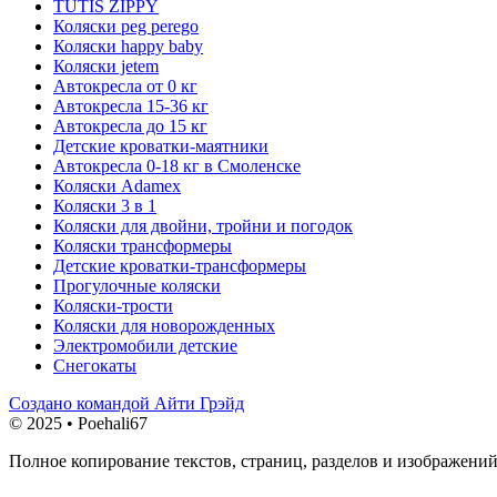
TUTIS ZIPPY
Коляски peg perego
Коляски happy baby
Коляски jetem
Автокресла от 0 кг
Автокресла 15-36 кг
Автокресла до 15 кг
Детские кроватки-маятники
Автокресла 0-18 кг в Смоленске
Коляски Adamex
Коляски 3 в 1
Коляски для двойни, тройни и погодок
Коляски трансформеры
Детские кроватки-трансформеры
Прогулочные коляски
Коляски-трости
Коляски для новорожденных
Электромобили детские
Снегокаты
Создано командой Айти Грэйд
© 2025 • Poehali67
Полное копирование текстов, страниц, разделов и изображений