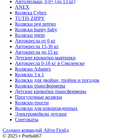
Автолюльки, 0,0+ (до 13 кг)
ANEX
Коляска Cybex
TUTIS ZIPPY
Коляски peg perego
Коляски happy baby
Коляски jetem
Автокресла от 0 кг
Автокресла 15-36 кг
Автокресла до 15 кг
Детские кроватки-маятники
Автокресла 0-18 кг в Смоленске
Коляски Adamex
Коляски 3 в 1
Коляски для двойни, тройни и погодок
Коляски трансформеры
Детские кроватки-трансформеры
Прогулочные коляски
Коляски-трости
Коляски для новорожденных
Электромобили детские
Снегокаты
Создано командой Айти Грэйд
© 2025 • Poehali67