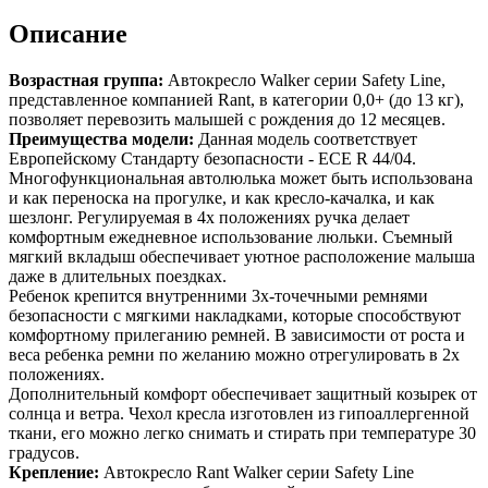
Описание
Возрастная группа:
Автокресло Walker серии Safety Line,
представленное компанией Rant, в категории 0,0+ (до 13 кг),
позволяет перевозить малышей с рождения до 12 месяцев.
Преимущества модели:
Данная модель соответствует
Европейскому Стандарту безопасности - ECE R 44/04.
Многофункциональная автолюлька может быть использована
и как переноска на прогулке, и как кресло-качалка, и как
шезлонг. Регулируемая в 4х положениях ручка делает
комфортным ежедневное использование люльки. Съемный
мягкий вкладыш обеспечивает уютное расположение малыша
даже в длительных поездках.
Ребенок крепится внутренними 3х-точечными ремнями
безопасности с мягкими накладками, которые способствуют
комфортному прилеганию ремней. В зависимости от роста и
веса ребенка ремни по желанию можно отрегулировать в 2х
положениях.
Дополнительный комфорт обеспечивает защитный козырек от
солнца и ветра. Чехол кресла изготовлен из гипоаллергенной
ткани, его можно легко снимать и стирать при температуре 30
градусов.
Крепление:
Автокресло Rant Walker серии Safety Line