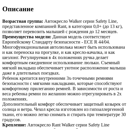
Описание
Возрастная группа:
Автокресло Walker серии Safety Line,
представленное компанией Rant, в категории 0,0+ (до 13 кг),
позволяет перевозить малышей с рождения до 12 месяцев.
Преимущества модели:
Данная модель соответствует
Европейскому Стандарту безопасности - ECE R 44/04.
Многофункциональная автолюлька может быть использована
и как переноска на прогулке, и как кресло-качалка, и как
шезлонг. Регулируемая в 4х положениях ручка делает
комфортным ежедневное использование люльки. Съемный
мягкий вкладыш обеспечивает уютное расположение малыша
даже в длительных поездках.
Ребенок крепится внутренними 3х-точечными ремнями
безопасности с мягкими накладками, которые способствуют
комфортному прилеганию ремней. В зависимости от роста и
веса ребенка ремни по желанию можно отрегулировать в 2х
положениях.
Дополнительный комфорт обеспечивает защитный козырек от
солнца и ветра. Чехол кресла изготовлен из гипоаллергенной
ткани, его можно легко снимать и стирать при температуре 30
градусов.
Крепление:
Автокресло Rant Walker серии Safety Line