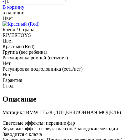
-
+
В корзину
в наличии
Цвет
Бренд / Страна
RIVERTOYS
Цвет
Красный (Red)
Группа (вес ребенка)
Регулирувка ремней (есть/нет)
Нет
Регулировка подголовника (есть/нет)
Нет
Гарантия
1 год
Описание
Мотоцикл BMW JT528 (ЛИЦЕНЗИОННАЯ МОДЕЛЬ)
Световые эффекты: передние фар
Звуковые эффекты: звук клаксона/ заводские мелодии
Заводится с ключа
Колеса: каучуковые. Приставные колесики каучуковые(