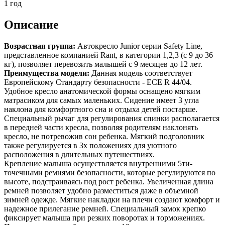
1 год
Описание
Возрастная группа:
Автокресло Junior серии Safety Line,
представленное компанией Rant, в категории 1,2,3 (с 9 до 36
кг), позволяет перевозить малышей с 9 месяцев до 12 лет.
Преимущества модели:
Данная модель соответствует
Европейскому Стандарту безопасности - ECE R 44/04.
Удобное кресло анатомической формы оснащено мягким
матрасиком для самых маленьких. Сидение имеет 3 угла
наклона для комфортного сна и отдыха детей постарше.
Специальный рычаг для регулирования спинки располагается
в передней части кресла, позволяя родителям наклонять
кресло, не потревожив сон ребенка. Мягкий подголовник
также регулируется в 3х положениях для уютного
расположения в длительных путешествиях.
Крепление малыша осуществляется внутренними 5ти-
точечными ремнями безопасности, которые регулируются по
высоте, подстраиваясь под рост ребенка. Увеличенная длина
ремней позволяет удобно разместиться даже в объемной
зимней одежде. Мягкие накладки на плечи создают комфорт и
надежное прилегание ремней. Специальный замок крепко
фиксирует малыша при резких поворотах и торможениях.