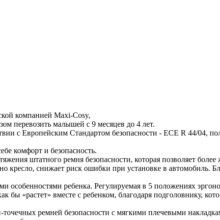
ской компанией Maxi-Cosy,
азом перевозить малышей с 9 месяцев до 4 лет.
твии с Европейским Стандартом безопасности - ECE R 44/04, по
ебе комфорт и безопасность.
яжения штатного ремня безопасности, которая позволяет более 
ено кресло, снижает риск ошибки при установке в автомобиль. 
ими особенностями ребенка. Регулируемая в 5 положениях эргон
о как бы «растет» вместе с ребенком, благодаря подголовнику, к
-точечных ремней безопасности с мягкими плечевыми накладкам