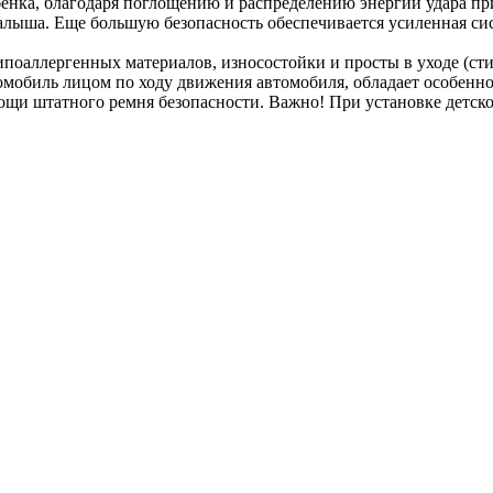
нка, благодаря поглощению и распределению энергии удара пр
ыша. Еще большую безопасность обеспечивается усиленная сист
поаллергенных материалов, износостойки и просты в уходе (сти
томобиль лицом по ходу движения автомобиля, обладает особенн
щи штатного ремня безопасности. Важно! При установке детског