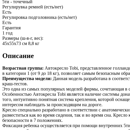
5ти - точечный
Регулирувка ремней (есть/нет)
Есть
Регулировка подголовника (есть/нет)
Есть
Гарантия
1 год
Размеры (ш-в-г, вес):
45х55х73 см 8,8 кг
Описание
Возрастная группа:
Автокресло Tobi, представленное голланд
в категории 1 (от 9 до 18 кг), позволяет самым безопасным обр
Преимущества модели:
Данная модель разработана в соответс
краш-тестов.
Это одна из самых популярных моделей фирмы, сочетающая в с
Особенностью Автокресла Tobi является наличие системы донат
того, интуитивно понятная система крепления, которой оснащ
интересом наблюдать за происходящим на дороге.
Кресло специально разработано в соответствии с анатомическ
разместиться как во время сидения, так и во время сна. Кресл
безопасности в 7 положениях.
Фиксация ребенка осуществляется при помощи внутренних 5ти