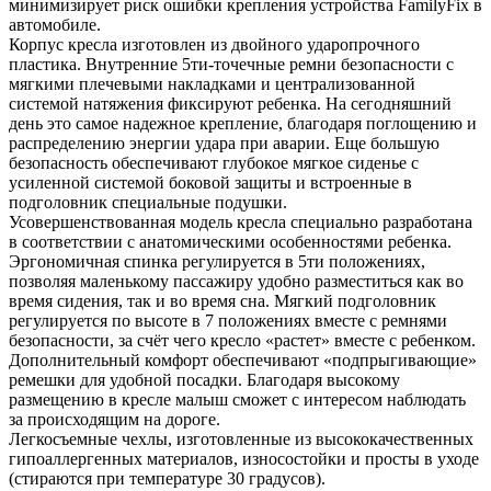
минимизирует риск ошибки крепления устройства FamilyFix в
автомобиле.
Корпус кресла изготовлен из двойного ударопрочного
пластика. Внутренние 5ти-точечные ремни безопасности с
мягкими плечевыми накладками и централизованной
системой натяжения фиксируют ребенка. На сегодняшний
день это самое надежное крепление, благодаря поглощению и
распределению энергии удара при аварии. Еще большую
безопасность обеспечивают глубокое мягкое сиденье с
усиленной системой боковой защиты и встроенные в
подголовник специальные подушки.
Усовершенствованная модель кресла специально разработана
в соответствии с анатомическими особенностями ребенка.
Эргономичная спинка регулируется в 5ти положениях,
позволяя маленькому пассажиру удобно разместиться как во
время сидения, так и во время сна. Мягкий подголовник
регулируется по высоте в 7 положениях вместе с ремнями
безопасности, за счёт чего кресло «растет» вместе с ребенком.
Дополнительный комфорт обеспечивают «подпрыгивающие»
ремешки для удобной посадки. Благодаря высокому
размещению в кресле малыш сможет с интересом наблюдать
за происходящим на дороге.
Легкосъемные чехлы, изготовленные из высококачественных
гипоаллергенных материалов, износостойки и просты в уходе
(стираются при температуре 30 градусов).