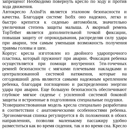
запрещено! Необходимо повернуть кресло по ходу и против
хода движения.
Автокресло AxissFix является эталоном безопасности и
качества. Благодаря системе Isofix оно надежно, легко и
быстро крепится к сиденью автомобиля, значительно
увеличивая степень защиты малыша. А якорный ремень
TopTether является дополнительной точкой фиксации,
повышая защиту от опрокидывания, распределяя силу удара
при аварии, тем самым уменьшая возможность получения
травмы головы и шеи.
Корпус кресла изготовлен из двойного ударопрочного
пластика, который пружинит при аварии. Фиксация ребенка
осуществляется при помощи внутренних 5ти-точечных
ремней безопасности с мягкими плечевыми накладками и
централизованной системой натяжения, которые на
сегодняшний день являются самыми надежным креплением
ребенка, благодаря поглощению и распределению энергии
удара при аварии. Еще большую безопасность обеспечивают
глубокое мягкое сиденье с усиленной системой боковой
защиты и встроенные в подголовник специальные подушки.
Усовершенствованная модель кресла специально разработана
в соответствии с анатомическими особенностями ребенка.
Эргономичная спинка регулируется в 4х положениях в обоих
направлениях, позволяя маленькому пассажиру удобно
разместиться как во время сидения, так и во время сна. Кресло