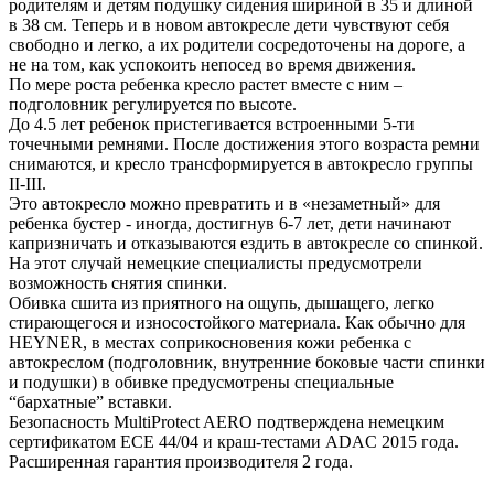
родителям и детям подушку сидения шириной в 35 и длиной
в 38 см. Теперь и в новом автокресле дети чувствуют себя
свободно и легко, а их родители сосредоточены на дороге, а
не на том, как успокоить непосед во время движения.
По мере роста ребенка кресло растет вместе с ним –
подголовник регулируется по высоте.
До 4.5 лет ребенок пристегивается встроенными 5-ти
точечными ремнями. После достижения этого возраста ремни
снимаются, и кресло трансформируется в автокресло группы
II-III.
Это автокресло можно превратить и в «незаметный» для
ребенка бустер - иногда, достигнув 6-7 лет, дети начинают
капризничать и отказываются ездить в автокресле со спинкой.
На этот случай немецкие специалисты предусмотрели
возможность снятия спинки.
Обивка сшита из приятного на ощупь, дышащего, легко
стирающегося и износостойкого материала. Как обычно для
HEYNER, в местах соприкосновения кожи ребенка с
автокреслом (подголовник, внутренние боковые части спинки
и подушки) в обивке предусмотрены специальные
“бархатные” вставки.
Безопасность MultiProtect AERO подтверждена немецким
сертификатом ECE 44/04 и краш-тестами ADAC 2015 года.
Расширенная гарантия производителя 2 года.