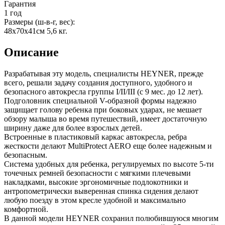
Гарантия
1 год
Размеры (ш-в-г, вес):
48х70x41см 5,6 кг.
Описание
Разрабатывая эту модель, специалисты HEYNER, прежде
всего, решали задачу создания доступного, удобного и
безопасного автокресла группы I/II/III (с 9 мес. до 12 лет).
Подголовник специальной V-образной формы надежно
защищает голову ребенка при боковых ударах, не мешает
обзору малыша во время путешествий, имеет достаточную
ширину даже для более взрослых детей.
Встроенные в пластиковый каркас автокресла, ребра
жесткости делают MultiProtect AERO еще более надежным и
безопасным.
Система удобных для ребенка, регулируемых по высоте 5-ти
точечных ремней безопасности с мягкими плечевыми
накладками, высокие эргономичные подлокотники и
антропометрически выверенная спинка сидения делают
любую поезду в этом кресле удобной и максимально
комфортной.
В данной модели HEYNER сохранил полюбившуюся многим