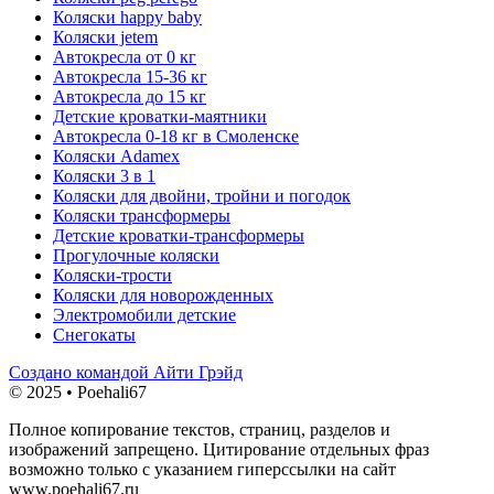
Коляски happy baby
Коляски jetem
Автокресла от 0 кг
Автокресла 15-36 кг
Автокресла до 15 кг
Детские кроватки-маятники
Автокресла 0-18 кг в Смоленске
Коляски Adamex
Коляски 3 в 1
Коляски для двойни, тройни и погодок
Коляски трансформеры
Детские кроватки-трансформеры
Прогулочные коляски
Коляски-трости
Коляски для новорожденных
Электромобили детские
Снегокаты
Создано командой Айти Грэйд
© 2025 • Poehali67
Полное копирование текстов, страниц, разделов и
изображений запрещено. Цитирование отдельных фраз
возможно только с указанием гиперссылки на сайт
www.poehali67.ru