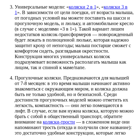
Универсальные модели: «
коляски 2 в 1
», «
коляски 3 в
1
». В зависимости от цели поездки, от возраста малыша,
от погодных условий вы можете поставить на шасси и
прогулочную модель, и люльку, и автомобильное кресло
(в случае с моделями «3 в 1»). Такой вариант лишен
недостатков колясок-трансформеров — новорожденный
будет лежать в полноценной люльке, которая надежно
защитит кроху от непогоды; малыш постарше сможет с
комфортом сидеть, разглядывая окрестности.
Конструкция многих универсальных колясок
подразумевает возможность располагать малыша как
лицом, так и спиной к маме/папе.
Прогулочные коляски. Предназначаются для малышей
от 7-8 месяцев: в это время малыши начинают активно
знакомиться с окружающим миром, и коляска должна
быть не только удобной, но и безопасной. Среди
достоинств прогулочных моделей можно отметить их
легкость, компактность — они легко помещаются в
лифт. В случае, если вам нужна коляска, которую можно
брать с собой в общественный транспорт, обратите
внимание на
коляски-трости
— в сложенном виде они
напоминают трость (откуда и получили свое название):
это достаточно удобные конструкции, которые легко