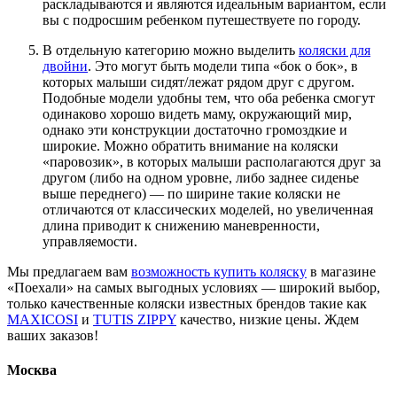
раскладываются и являются идеальным вариантом, если
вы с подросшим ребенком путешествуете по городу.
В отдельную категорию можно выделить
коляски для
двойни
. Это могут быть модели типа «бок о бок», в
которых малыши сидят/лежат рядом друг с другом.
Подобные модели удобны тем, что оба ребенка смогут
одинаково хорошо видеть маму, окружающий мир,
однако эти конструкции достаточно громоздкие и
широкие. Можно обратить внимание на коляски
«паровозик», в которых малыши располагаются друг за
другом (либо на одном уровне, либо заднее сиденье
выше переднего) — по ширине такие коляски не
отличаются от классических моделей, но увеличенная
длина приводит к снижению маневренности,
управляемости.
Мы предлагаем вам
возможность купить коляску
в магазине
«Поехали» на самых выгодных условиях — широкий выбор,
только качественные коляски известных брендов такие как
MAXICOSI
и
TUTIS ZIPPY
качество, низкие цены. Ждем
ваших заказов!
Москва