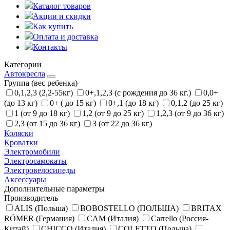
Каталог товаров
Акции и скидки
Как купить
Оплата и доставка
Контакты
Категории
Автокресла
Группа (вес ребенка)
0,1,2,3 (2,2-55кг)
0+,1,2,3 (с рождения до 36 кг.)
0,0+
(до 13 кг)
0+ ( до 15 кг)
0+,1 (до 18 кг)
0,1,2 (до 25 кг)
1 (от 9 до 18 кг)
1,2 (от 9 до 25 кг)
1,2,3 (от 9 до 36 кг)
2,3 (от 15 до 36 кг)
3 (от 22 до 36 кг)
Коляски
Кроватки
Электромобили
Электросамокаты
Электровелосипеды
Аксессуары
Дополнительные параметры
Производитель
ALIS (Польша)
BOBOSTELLO (ПОЛЬША)
BRITAX
RÖMER (Германия)
CAM (Италия)
Carrello (Россия-
Китай)
CHICCO (Италия)
COLETTO (Польша)