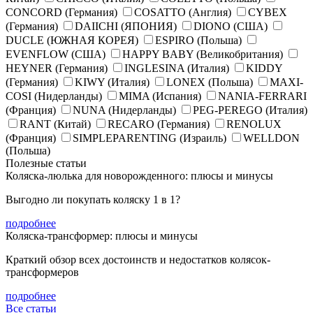
CONCORD (Германия)
COSATTO (Англия)
CYBEX
(Германия)
DAIICHI (ЯПОНИЯ)
DIONO (США)
DUCLE (ЮЖНАЯ КОРЕЯ)
ESPIRO (Польша)
EVENFLOW (США)
HAPPY BABY (Великобритания)
HEYNER (Германия)
INGLESINA (Италия)
KIDDY
(Германия)
KIWY (Италия)
LONEX (Польша)
MAXI-
COSI (Нидерланды)
MIMA (Испания)
NANIA-FERRARI
(Франция)
NUNA (Нидерланды)
PEG-PEREGO (Италия)
RANT (Китай)
RECARO (Германия)
RENOLUX
(Франция)
SIMPLEPARENTING (Израиль)
WELLDON
(Польша)
Полезные статьи
Коляска-люлька для новорожденного: плюсы и минусы
Выгодно ли покупать коляску 1 в 1?
подробнее
Коляска-трансформер: плюсы и минусы
Краткий обзор всех достоинств и недостатков колясок-
трансформеров
подробнее
Все статьи