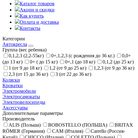
Каталог товаров
Акции и скидки
Как купить
Оплата и доставка
Контакты
Категории
Автокресла
Группа (вес ребенка)
0,1,2,3 (2,2-55кг)
0+,1,2,3 (с рождения до 36 кг.)
0,0+
(до 13 кг)
0+ ( до 15 кг)
0+,1 (до 18 кг)
0,1,2 (до 25 кг)
1 (от 9 до 18 кг)
1,2 (от 9 до 25 кг)
1,2,3 (от 9 до 36 кг)
2,3 (от 15 до 36 кг)
3 (от 22 до 36 кг)
Коляски
Кроватки
Электромобили
Электросамокаты
Электровелосипеды
Аксессуары
Дополнительные параметры
Производитель
ALIS (Польша)
BOBOSTELLO (ПОЛЬША)
BRITAX
RÖMER (Германия)
CAM (Италия)
Carrello (Россия-
Китай)
CHICCO (Италия)
COLETTO (Польша)