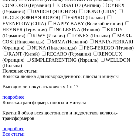
CONCORD (Германия)
COSATTO (Англия)
CYBEX
(Германия)
DAIICHI (ЯПОНИЯ)
DIONO (США)
DUCLE (ЮЖНАЯ КОРЕЯ)
ESPIRO (Польша)
EVENFLOW (США)
HAPPY BABY (Великобритания)
HEYNER (Германия)
INGLESINA (Италия)
KIDDY
(Германия)
KIWY (Италия)
LONEX (Польша)
MAXI-
COSI (Нидерланды)
MIMA (Испания)
NANIA-FERRARI
(Франция)
NUNA (Нидерланды)
PEG-PEREGO (Италия)
RANT (Китай)
RECARO (Германия)
RENOLUX
(Франция)
SIMPLEPARENTING (Израиль)
WELLDON
(Польша)
Полезные статьи
Коляска-люлька для новорожденного: плюсы и минусы
Выгодно ли покупать коляску 1 в 1?
подробнее
Коляска-трансформер: плюсы и минусы
Краткий обзор всех достоинств и недостатков колясок-
трансформеров
подробнее
Все статьи