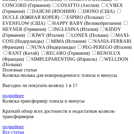
CONCORD (Германия)
COSATTO (Англия)
CYBEX
(Германия)
DAIICHI (ЯПОНИЯ)
DIONO (США)
DUCLE (ЮЖНАЯ КОРЕЯ)
ESPIRO (Польша)
EVENFLOW (США)
HAPPY BABY (Великобритания)
HEYNER (Германия)
INGLESINA (Италия)
KIDDY
(Германия)
KIWY (Италия)
LONEX (Польша)
MAXI-
COSI (Нидерланды)
MIMA (Испания)
NANIA-FERRARI
(Франция)
NUNA (Нидерланды)
PEG-PEREGO (Италия)
RANT (Китай)
RECARO (Германия)
RENOLUX
(Франция)
SIMPLEPARENTING (Израиль)
WELLDON
(Польша)
Полезные статьи
Коляска-люлька для новорожденного: плюсы и минусы
Выгодно ли покупать коляску 1 в 1?
подробнее
Коляска-трансформер: плюсы и минусы
Краткий обзор всех достоинств и недостатков колясок-
трансформеров
подробнее
Все статьи