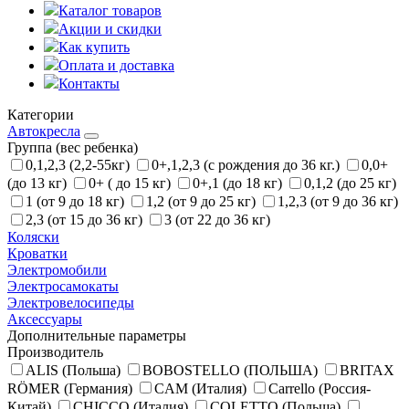
Каталог товаров
Акции и скидки
Как купить
Оплата и доставка
Контакты
Категории
Автокресла
Группа (вес ребенка)
0,1,2,3 (2,2-55кг)
0+,1,2,3 (с рождения до 36 кг.)
0,0+
(до 13 кг)
0+ ( до 15 кг)
0+,1 (до 18 кг)
0,1,2 (до 25 кг)
1 (от 9 до 18 кг)
1,2 (от 9 до 25 кг)
1,2,3 (от 9 до 36 кг)
2,3 (от 15 до 36 кг)
3 (от 22 до 36 кг)
Коляски
Кроватки
Электромобили
Электросамокаты
Электровелосипеды
Аксессуары
Дополнительные параметры
Производитель
ALIS (Польша)
BOBOSTELLO (ПОЛЬША)
BRITAX
RÖMER (Германия)
CAM (Италия)
Carrello (Россия-
Китай)
CHICCO (Италия)
COLETTO (Польша)