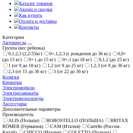
Каталог товаров
Акции и скидки
Как купить
Оплата и доставка
Контакты
Категории
Автокресла
Группа (вес ребенка)
0,1,2,3 (2,2-55кг)
0+,1,2,3 (с рождения до 36 кг.)
0,0+
(до 13 кг)
0+ ( до 15 кг)
0+,1 (до 18 кг)
0,1,2 (до 25 кг)
1 (от 9 до 18 кг)
1,2 (от 9 до 25 кг)
1,2,3 (от 9 до 36 кг)
2,3 (от 15 до 36 кг)
3 (от 22 до 36 кг)
Коляски
Кроватки
Электромобили
Электросамокаты
Электровелосипеды
Аксессуары
Дополнительные параметры
Производитель
ALIS (Польша)
BOBOSTELLO (ПОЛЬША)
BRITAX
RÖMER (Германия)
CAM (Италия)
Carrello (Россия-
Китай)
CHICCO (Италия)
COLETTO (Польша)