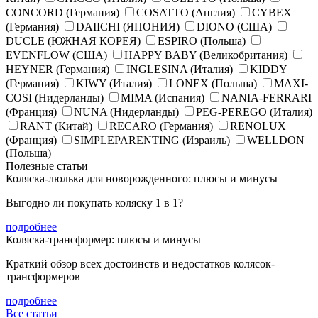
CONCORD (Германия)
COSATTO (Англия)
CYBEX
(Германия)
DAIICHI (ЯПОНИЯ)
DIONO (США)
DUCLE (ЮЖНАЯ КОРЕЯ)
ESPIRO (Польша)
EVENFLOW (США)
HAPPY BABY (Великобритания)
HEYNER (Германия)
INGLESINA (Италия)
KIDDY
(Германия)
KIWY (Италия)
LONEX (Польша)
MAXI-
COSI (Нидерланды)
MIMA (Испания)
NANIA-FERRARI
(Франция)
NUNA (Нидерланды)
PEG-PEREGO (Италия)
RANT (Китай)
RECARO (Германия)
RENOLUX
(Франция)
SIMPLEPARENTING (Израиль)
WELLDON
(Польша)
Полезные статьи
Коляска-люлька для новорожденного: плюсы и минусы
Выгодно ли покупать коляску 1 в 1?
подробнее
Коляска-трансформер: плюсы и минусы
Краткий обзор всех достоинств и недостатков колясок-
трансформеров
подробнее
Все статьи