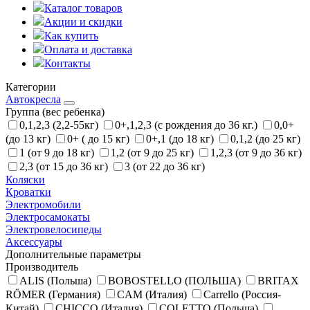
Каталог товаров
Акции и скидки
Как купить
Оплата и доставка
Контакты
Категории
Автокресла
Группа (вес ребенка)
0,1,2,3 (2,2-55кг)
0+,1,2,3 (с рождения до 36 кг.)
0,0+
(до 13 кг)
0+ ( до 15 кг)
0+,1 (до 18 кг)
0,1,2 (до 25 кг)
1 (от 9 до 18 кг)
1,2 (от 9 до 25 кг)
1,2,3 (от 9 до 36 кг)
2,3 (от 15 до 36 кг)
3 (от 22 до 36 кг)
Коляски
Кроватки
Электромобили
Электросамокаты
Электровелосипеды
Аксессуары
Дополнительные параметры
Производитель
ALIS (Польша)
BOBOSTELLO (ПОЛЬША)
BRITAX
RÖMER (Германия)
CAM (Италия)
Carrello (Россия-
Китай)
CHICCO (Италия)
COLETTO (Польша)