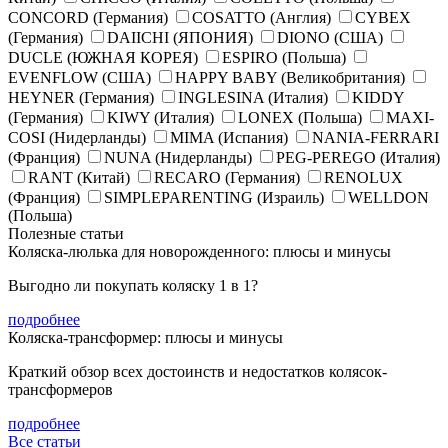
CONCORD (Германия)
COSATTO (Англия)
CYBEX
(Германия)
DAIICHI (ЯПОНИЯ)
DIONO (США)
DUCLE (ЮЖНАЯ КОРЕЯ)
ESPIRO (Польша)
EVENFLOW (США)
HAPPY BABY (Великобритания)
HEYNER (Германия)
INGLESINA (Италия)
KIDDY
(Германия)
KIWY (Италия)
LONEX (Польша)
MAXI-
COSI (Нидерланды)
MIMA (Испания)
NANIA-FERRARI
(Франция)
NUNA (Нидерланды)
PEG-PEREGO (Италия)
RANT (Китай)
RECARO (Германия)
RENOLUX
(Франция)
SIMPLEPARENTING (Израиль)
WELLDON
(Польша)
Полезные статьи
Коляска-люлька для новорожденного: плюсы и минусы
Выгодно ли покупать коляску 1 в 1?
подробнее
Коляска-трансформер: плюсы и минусы
Краткий обзор всех достоинств и недостатков колясок-
трансформеров
подробнее
Все статьи